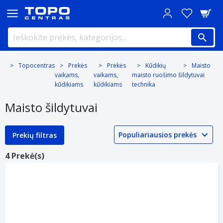
Topocentras
Prekės
Prekės
Kūdikių
Maisto
vaikams,
vaikams,
maisto ruošimo
šildytuvai
kūdikiams
kūdikiams
technika
Maisto šildytuvai
Prekių filtras
4 Prekė(s)