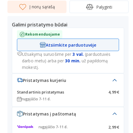
Į norų sąrašą
Palyginti
Galimi pristatymo būdai
Rekomenduojame
Atsiimkite parduotuvėje
Užsakymą suruošime per
3 val.
(parduotuvės
darbo metu) arba per
30 min.
už papildomą
mokestį.
Pristatymas kurjeriu
Standartinis pristatymas
4,99 €
rugpjūčio 7-11 d.
Pristatymas į paštomatą
2,99 €
rugpjūčio 7-11 d.