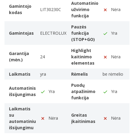
4-tos virimo / kepimo vietos skersmuo
Automatinio
Gamintojo
210 mm
LIT30230C
užvirimo
Nėra
kodas
funkcija
4-tos virimo / kepimo vietos galingumas
2300 W
Pauzės
4 virimo / kepimo vietos stiprinimas
Gamintojas
ELECTROLUX
funkcija
Yra
3600 W
(STOP+GO)
Vienalaikiškai naudojamų kepimo zonų skaičius
Highlight
Garantija
2
24
kaitinimo
Nėra
(mėn.)
Produkto spalva
elementas
The colour e.g. red
Laikmatis
yra
Rėmelis
be rėmelio
Juoda
Valdymo skydelio spalva
Puodų
Automatinis
Juoda
Yra
atpažinimo
Yra
išsijungimas
funkcija
Prietaiso įrengimas
Įmontuoti
Laikmatis
Viryklės plotis
su
Greitas
Nėra
Nėra
29 cm
automatiniu
įkaitinimas
išsijungimu
Viryklės tipas