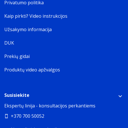
Privatumo politika
from base to top.
44 mm
Kaip pirkti? Video instrukcijos
Svoris
Weight of the product without packaging (net weight).
Užsakymo informacija
If possible
5,7 kg
DUK
Laido ilgis
The distance from one end of the cord (cable) to the
Prekių gidai
other.
1,1 m
Produktų video apžvalgos
Montavimo korpuso plotis
27 cm
Montavimo korpuso gylis
Susisiekite
49 cm
Ekspertų linija - konsultacijos perkantiems
+370 700 50052