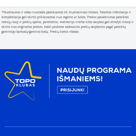
A hob (burner on top of cooker) can be gas
Indukcinė viryklė, padalyta į sritis
*Nuotraukos ir video nuorodos pateikiamos tik iliustraciniais tikslais. Pateikta informacija ir
Viršutinio paviršiaus tipas
komplektacija gali skirtis priklausomai nuo regiono ar šalies. Prekės pavadinimas pateiktas
tiekėjų kaip ir prekių spalva, parametrai, matmenys ir/arba kitos savybės gali atrodyti kitaip ir
Characteristics of the top surface of the device.
skirtis nuo originalios prekės, todėl prašome vadovautis prekių savybėmis pagal pateiktą
gamintojo barkodą/gaminio kodą. Prekių kiekis ribotas.
Grūdintas stiklas
Degiklių skaičius
The quantity of burners
2 zone(s)
Rėmo tipas
Be rėmo
Veikimo charakteristikos
Domino
Sertifikavimas
CE
Ergonomija
Valdymo tipas
The way in which the device is controlled.
Jutiklinis