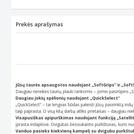
Prekės aprašymas
Jūsų taurės apsaugotos naudojant „SoftGrips“ ir „Soft
Daugiau nereikės taurių plauti rankomis – jomis pasirūpins „Sof
Daugiau jokių spėlionių naudojant „QuickSelect“
„QuickSelect“ – tai lengvas būdas paleisti Jūsų pasirinktą indų
taip paprasta. O visą kitą darbą atliks prietaisas – daugiau nie
Visapusiškas apipurškimas naudojant funkciją „Satelli
įprasta indaplovė. Dvigubas besisukantis purkštuvas, kuris nuo
Vanduo pasieks kiekvieną kampelį su dvigubu purkštu