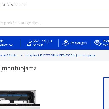
|
VI - VII 9:00 - 17:00
ple
Šok į naujus
Prek
Paslaugos
rduotuvė
namus!
min
 iki 24 mėn.
Indaplovė ELECTROLUX EEM63301L įmontuojama
 įmontuojama