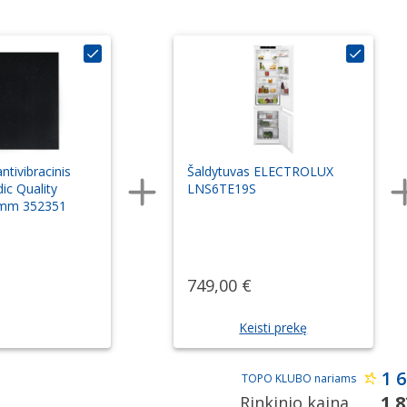
ntivibracinis
Šaldytuvas ELECTROLUX
dic Quality
LNS6TE19S
mm 352351
749,00 €
Keisti prekę
1 6
TOPO KLUBO nariams
1 8
Rinkinio kaina