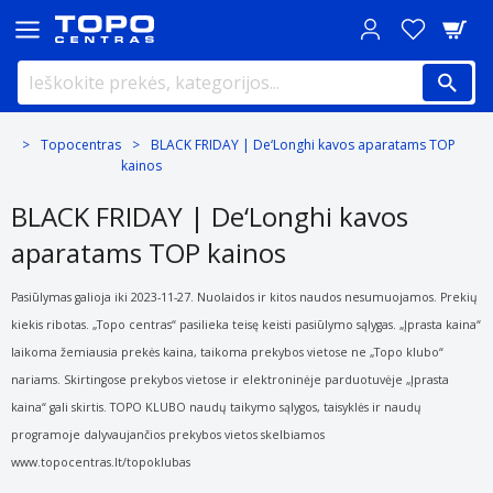
Topocentras
BLACK FRIDAY | De‘Longhi kavos aparatams TOP
kainos
BLACK FRIDAY | De‘Longhi kavos
aparatams TOP kainos
Pasiūlymas galioja iki 2023-11-27. Nuolaidos ir kitos naudos nesumuojamos. Prekių
kiekis ribotas. „Topo centras“ pasilieka teisę keisti
pasiūlymo sąlygas. „Įprasta kaina“
laikoma žemiausia prekės kaina, taikoma prekybos vietose ne „Topo klubo“
nariams. Skirtingose
prekybos vietose ir elektroninėje parduotuvėje „Įprasta
kaina“ gali skirtis. TOPO KLUBO naudų taikymo sąlygos, taisyklės ir naudų
programoje dalyvaujančios prekybos vietos skelbiamos
www.topocentras.lt/topoklubas