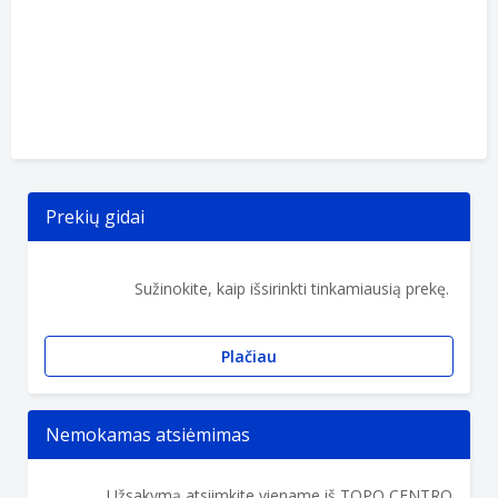
Prekių gidai
Sužinokite, kaip išsirinkti tinkamiausią prekę.
Plačiau
Nemokamas atsiėmimas
Užsakymą atsiimkite viename iš TOPO CENTRO