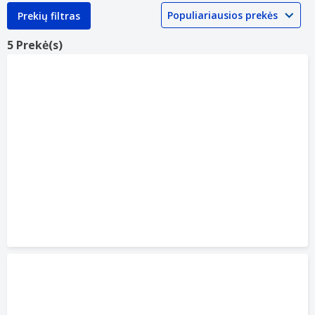
Prekių filtras
5 Prekė(s)