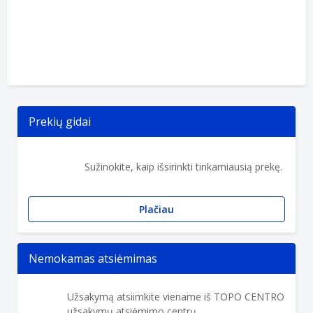
Prekių gidai
Sužinokite, kaip išsirinkti tinkamiausią prekę.
Plačiau
Nemokamas atsiėmimas
Užsakymą atsiimkite viename iš TOPO CENTRO
užsakymų atsiėmimo centrų.