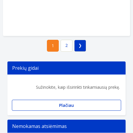
2
1
Prekių gidai
Sužinokite, kaip išsirinkti tinkamiausią prekę.
Plačiau
Nemokamas atsiėmimas