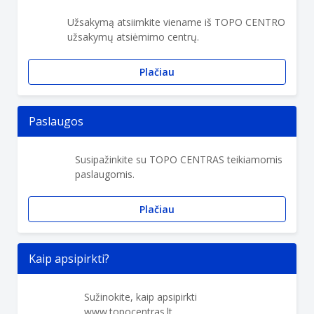
Užsakymą atsiimkite viename iš TOPO CENTRO
užsakymų atsiėmimo centrų.
Plačiau
Paslaugos
Susipažinkite su TOPO CENTRAS teikiamomis
paslaugomis.
Plačiau
Kaip apsipirkti?
Sužinokite, kaip apsipirkti
www.topocentras.lt.