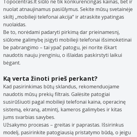
Topocentras.lt siūlo ne tik konkurencingas kainas, bet ir
nuolat atnaujinamus pasiūlymus. Sekite mūsų svetainėje
skiltį „mobilieji telefonai akcija“ ir atraskite ypatingas
nuolaidas.
Be to, norėdami padaryti pirkimą dar prieinamesnį,
siūlome galimybę įsigyti mobilieji telefonai išsimokėtinai
be pabrangimo – tai ypač patogu, jei norite iškart
naudotis nauju įrenginiu, o išlaidas paskirstyti laikui
bėgant.
Ką verta žinoti prieš perkant?
Kad pasirinkimas būtų sklandus, rekomenduojame
naudotis mūsų prekių filtrais. Galėsite patogiai
susirūšiuoti pagal mobilieji telefonai kaina, operacinę
sistemą, ekraną, atmintį, kameros galimybes ir kitas
jums svarbias savybes.
Užsakymo procesas – greitas ir paprastas. Išsirinkus
modelį, pasirinkite patogiausią pristatymo būdą, o jeigu