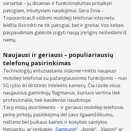
variantai – jų dizainas ir funkcionalumas pritaikyti
patogiam, intuityviam naudojimui. Gera žinia –
Topocentras.lt siūlomi mobilieji telefonai internetu
leidžia išsirinkti ne tik patogiai, bet ir greitai. Vos keliais
paspaudimais galėsite įsigyti naują įrenginį neišeidami iš
namų.
Naujausi ir geriausi – populiariausių
telefonų pasirinkimas
Technologijų entuziastams siūlome rinktis naujausi
mobilieji telefonai su pažangiausiomis funkcijomis – nuo
5G ryšio iki dirbtinio intelekto kamerų. Čia rasite visus
naujausius gamintojų flagmanus, kuriuos vertina tiek
profesionalai, tiek kasdieniai naudotojai.
Tarp mūsų asortimento – ir geriausi mobilieji telefonai,
pelnę pirkėjų pasitikėjimą dėl savo ilgaamžiškumo,
našumo bei puikaus kainos ir kokybės santykio.
Nesvarbu, ar renkatės „
Samsung
“, „Apple“, „Xiaomi“ ar