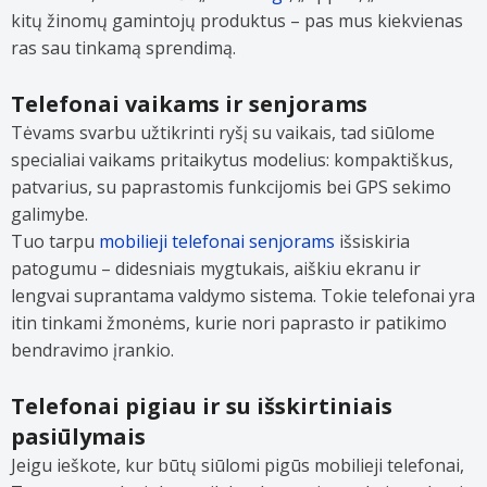
kitų žinomų gamintojų produktus – pas mus kiekvienas
ras sau tinkamą sprendimą.
Telefonai vaikams ir senjorams
Tėvams svarbu užtikrinti ryšį su vaikais, tad siūlome
specialiai vaikams pritaikytus modelius: kompaktiškus,
patvarius, su paprastomis funkcijomis bei GPS sekimo
galimybe.
Tuo tarpu
mobilieji telefonai senjorams
išsiskiria
patogumu – didesniais mygtukais, aiškiu ekranu ir
lengvai suprantama valdymo sistema. Tokie telefonai yra
itin tinkami žmonėms, kurie nori paprasto ir patikimo
bendravimo įrankio.
Telefonai pigiau ir su išskirtiniais
pasiūlymais
Jeigu ieškote, kur būtų siūlomi pigūs mobilieji telefonai,