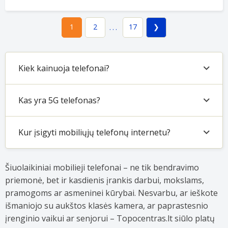
2
17
1
...
Kiek kainuoja telefonai?
Kas yra 5G telefonas?
Kur įsigyti mobiliųjų telefonų internetu?
Šiuolaikiniai mobilieji telefonai – ne tik bendravimo
priemonė, bet ir kasdienis įrankis darbui, mokslams,
pramogoms ar asmeninei kūrybai. Nesvarbu, ar ieškote
išmaniojo su aukštos klasės kamera, ar paprastesnio
įrenginio vaikui ar senjorui – Topocentras.lt siūlo platų