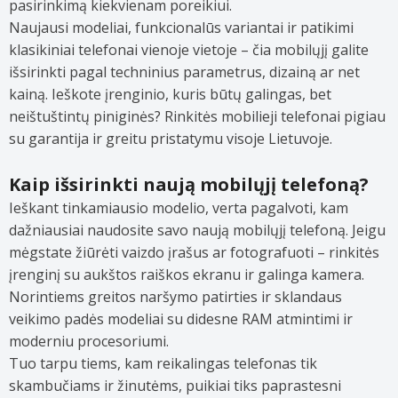
pasirinkimą kiekvienam poreikiui.
Naujausi modeliai, funkcionalūs variantai ir patikimi
klasikiniai telefonai vienoje vietoje – čia mobilųjį galite
išsirinkti pagal techninius parametrus, dizainą ar net
kainą. Ieškote įrenginio, kuris būtų galingas, bet
neištuštintų piniginės? Rinkitės mobilieji telefonai pigiau
su garantija ir greitu pristatymu visoje Lietuvoje.
Kaip išsirinkti naują mobilųjį telefoną?
Ieškant tinkamiausio modelio, verta pagalvoti, kam
dažniausiai naudosite savo naują mobilųjį telefoną. Jeigu
mėgstate žiūrėti vaizdo įrašus ar fotografuoti – rinkitės
įrenginį su aukštos raiškos ekranu ir galinga kamera.
Norintiems greitos naršymo patirties ir sklandaus
veikimo padės modeliai su didesne RAM atmintimi ir
moderniu procesoriumi.
Tuo tarpu tiems, kam reikalingas telefonas tik
skambučiams ir žinutėms, puikiai tiks paprastesni