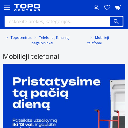
Topocentras
Telefonai, Išmanieji
Mobilieji
pagalbininkai
telefonai
Mobilieji telefonai