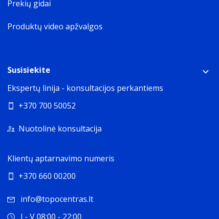
Prekių gidai
Produktų video apžvalgos
Susisiekite
Ekspertų linija - konsultacijos perkantiems
+370 700 50052
Nuotolinė konsultacija
Klientų aptarnavimo numeris
+370 660 00200
info@topocentras.lt
I - V 08:00 - 22:00