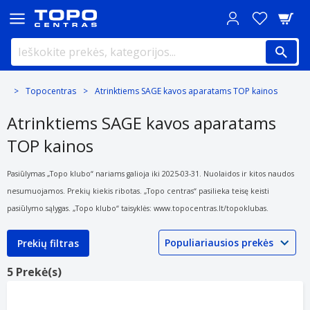
Topocentras
Atrinktiems SAGE kavos aparatams TOP kainos
Atrinktiems SAGE kavos aparatams
TOP kainos
Pasiūlymas „Topo klubo“ nariams galioja iki 2025-03-31. Nuolaidos ir kitos naudos
nesumuojamos. Prekių kiekis ribotas. „Topo centras“ pasilieka teisę keisti
pasiūlymo sąlygas. „Topo klubo“ taisyklės: www.topocentras.lt/topoklubas.
Prekių filtras
5 Prekė(s)