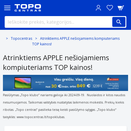
Topocentras
Atrinktiems APPLE nešiojamiems kompiuteriams
TOP kainos!
Atrinktiems APPLE nešiojamiems
kompiuteriams TOP kainos!
Pasiūlymas „Topo klubo“ nariams galioja iki 2024-09-19. Nuolaidos ir kitos naudos
nesumuojamos. Taikomas valstybės nustatytas laikmenos mokestis. Prekių kiekis
ribotas. „Topo centras“ pasilieka teisę keisti pasiūlymo sąlygas. „Topo klubo“
taisyklės: www.topocentras.lt/topoklubas.