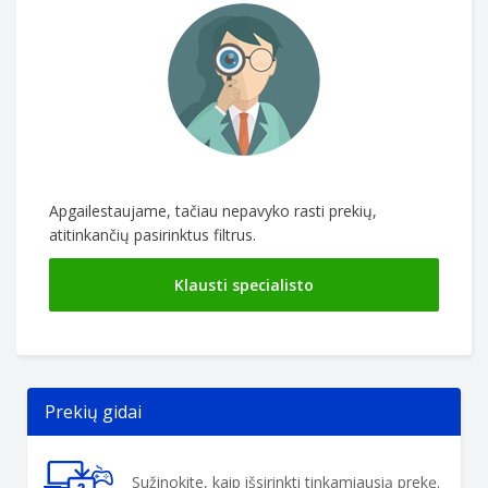
Apgailestaujame, tačiau nepavyko rasti prekių,
atitinkančių pasirinktus filtrus.
Klausti specialisto
Prekių gidai
Sužinokite, kaip išsirinkti tinkamiausią prekę.