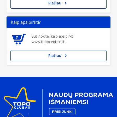
Plačiau
Kaip apsipirkti?
Sužinokite, kaip apsipirkti
www.topocentras.lt.
Plačiau