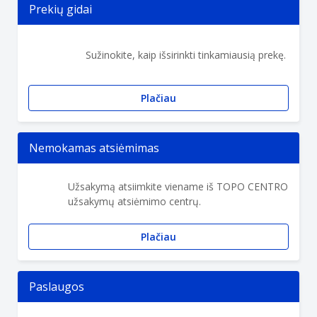
Prekių gidai
Sužinokite, kaip išsirinkti tinkamiausią prekę.
Plačiau
Nemokamas atsiėmimas
Užsakymą atsiimkite viename iš TOPO CENTRO
užsakymų atsiėmimo centrų.
Plačiau
Paslaugos