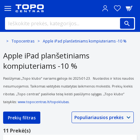
Topocentras
Apple iPad planšetiniams kompiuteriams -10 %
Apple iPad planšetiniams
kompiuteriams -10 %
Pasiūlymas „Topo klubo“ nariams galioja iki 2025-01-23. Nuolaidos ir kitos naudos
nesumuojamos. Taikomas valstybės nustatytas laikmenos mokestis. Prekių kiekis
ribotas. „Topo centras“ pasilieka teisę keisti pasiūlymo sąlygas. „Topo klubo“
taisyklės:
www.topocentras.lt/topoklubas
.
Prekių filtras
11 Prekė(s)