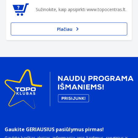
Sužinokite, kaip apsipirkti www.topocentras.lt.
Plačiau
Gaukite GERIAUSIUS pasiūlymus pirmas!
Gaukite karštas akcijas, informaciją apie žaidimus, renginius ir