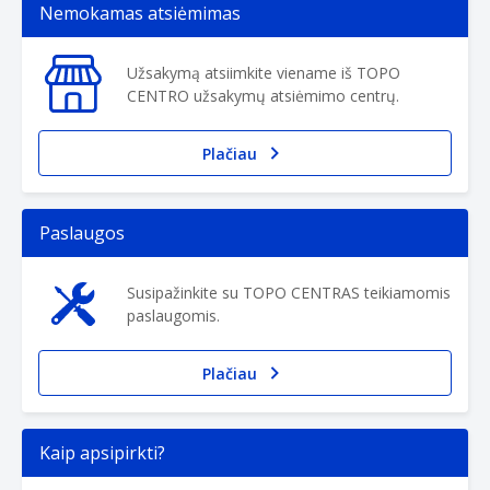
Nemokamas atsiėmimas
Užsakymą atsiimkite viename iš TOPO
CENTRO užsakymų atsiėmimo centrų.
Plačiau
Paslaugos
Susipažinkite su TOPO CENTRAS teikiamomis
paslaugomis.
Plačiau
Kaip apsipirkti?