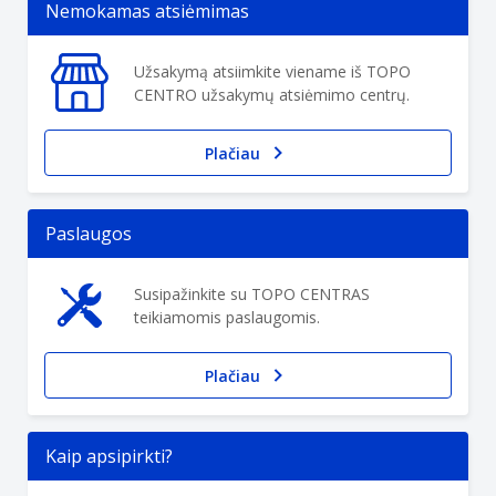
Nemokamas atsiėmimas
Užsakymą atsiimkite viename iš TOPO
CENTRO užsakymų atsiėmimo centrų.
Plačiau
Paslaugos
Susipažinkite su TOPO CENTRAS
teikiamomis paslaugomis.
Plačiau
Kaip apsipirkti?