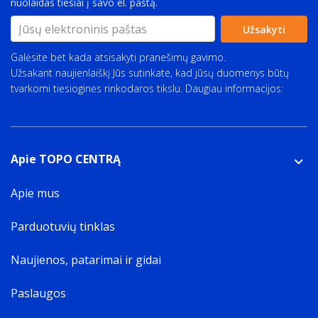
nuolaidas tiesiai į savo el. paštą.
Užsakyti
Galėsite bet kada atsisakyti pranešimų gavimo.
Užsakant naujienlaiškį Jūs sutinkate, kad jūsų duomenys būtų
tvarkomi tiesioginės rinkodaros tikslu. Daugiau informacijos:
Privatumo politika
Apie TOPO CENTRĄ
Apie mus
Parduotuvių tinklas
Naujienos, patarimai ir gidai
Paslaugos