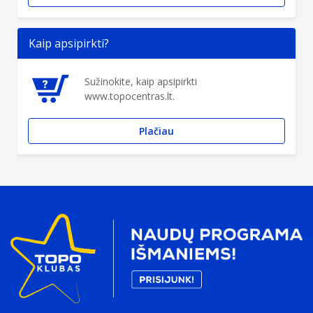
Kaip apsipirkti?
Sužinokite, kaip apsipirkti
www.topocentras.lt.
Plačiau