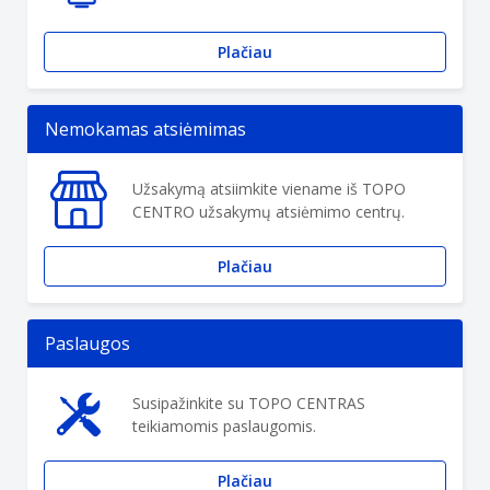
Plačiau
Nemokamas atsiėmimas
Užsakymą atsiimkite viename iš TOPO
CENTRO užsakymų atsiėmimo centrų.
Plačiau
Paslaugos
Susipažinkite su TOPO CENTRAS
teikiamomis paslaugomis.
Plačiau