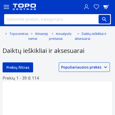
Topocentras
Išmanieji
Inovatyvūs
Daiktų ieškikliai ir
namai
prietaisai
aksesuarai
Daiktų ieškikliai ir aksesuarai
Prekių filtras
Prekių 1 -
39 iš
114