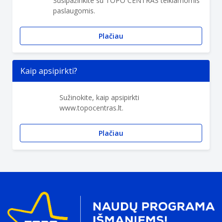
Susipažinkite su TOPO CENTRAS teikiamomis
paslaugomis.
Plačiau
Kaip apsipirkti?
Sužinokite, kaip apsipirkti
www.topocentras.lt.
Plačiau