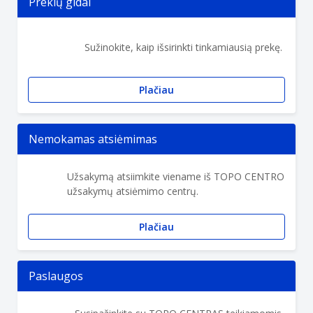
Prekių gidai
Sužinokite, kaip išsirinkti tinkamiausią prekę.
Plačiau
Nemokamas atsiėmimas
Užsakymą atsiimkite viename iš TOPO CENTRO
užsakymų atsiėmimo centrų.
Plačiau
Paslaugos