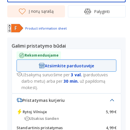
Į norų sąrašą
Palyginti
Product information sheet
Galimi pristatymo būdai
Rekomenduojame
Atsiimkite parduotuvėje
Užsakymą suruošime per
3 val.
(parduotuvės
darbo metu) arba per
30 min.
už papildomą
mokestį.
Pristatymas kurjeriu
Rytoj
Vilniuje
5,99 €
Užsakius šiandien
Standartinis pristatymas
4,99 €