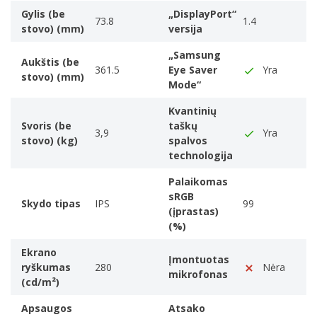
Rise and Fall.)
Gylis (be
„DisplayPort“
73.8
1.4
1 ms
stovo) (mm)
versija
Atsako trukmės matavimo tipas
„Samsung
Aukštis (be
GTG (Gray to Gray)
361.5
Eye Saver
Yra
stovo) (mm)
Ekrano forma
Mode“
Plokščias
Kvantinių
Kontrasto santykis (tipinis)
Svoris (be
taškų
3,9
Yra
The difference in light intensity between the brightest
stovo) (kg)
spalvos
white and the darkest black.
technologija
1000:1
Palaikomas
Maksimalus atnaujinimo dažnis
sRGB
Skydo tipas
IPS
99
360 Hz
(įprastas)
Matymo kampas, horizontalus
(%)
Maximum horizontal angle at which a display can be
Ekrano
viewed with acceptable visual performance.
Įmontuotas
ryškumas
280
Nėra
mikrofonas
178°
(cd/m²)
Matymo kampas, vertikalus
Apsaugos
Atsako
Maximum vertical angle at which a display can be