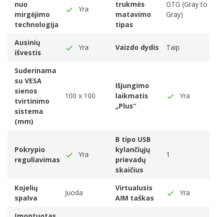
nuo
trukmės
GTG (Gray to
viewed with acceptable visual performance.
Yra
mirgėjimo
matavimo
Gray)
178°
technologija
tipas
Ekrano spalvų skaičius
Ausinių
1 milijardo spalvų
Yra
Vaizdo dydis
Taip
išvestis
Matomas dydis, horizontalus
The viewable size is often somewhat smaller than the
Suderinama
actual size of a monitor
su VESA
Išjungimo
sienos
59,7 cm
100 x 100
laikmatis
Yra
tvirtinimo
Matomas dydis, vertikalus
„Plus“
sistema
33,6 cm
(mm)
Palaikoma HDR
B tipo USB
Didelio dinaminio diapazono (HDR) technologija
Pokrypio
kylančiųjų
High Dynamic Range 10 (HDR10), High Dynamic Range
Yra
1
reguliavimas
prievadų
10+ Gaming (HDR10 Plus Gaming)
skaičius
Spalvų gamos standartas
Kojelių
Virtualusis
sRGB
Juoda
Yra
spalva
AIM taškas
Palaikomas sRGB (įprastas)
99%
Įmontuotas