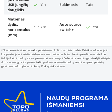
Kvantinių taškų spalvos technologija
USB jungčių
Yra
Sukimasis
Taip
daugiklis
Veikimo charakteristikos
NVIDIA G-SYNC
Matomas
NVIDIA G-SYNC tipo
dydis,
Auto source
596.736
Yra
G-SYNC Compatible
horizontalus
switch+
(mm)
„AMD FreeSync“
The product includes AMD Freesync Technology for the
dynamic synchronization of the graphic card and the
*Nuotraukos ir video nuorodos pateikiamos tik iliustraciniais tikslais. Pateikta informacija ir
monitor in order to avoid screen tearing.
komplektacija gali skirtis priklausomai nuo regiono ar šalies. Prekės pavadinimas pateiktas
tiekėjų kaip ir prekių spalva, parametrai, matmenys ir/arba kitos savybės gali atrodyti kitaip ir
„AMD FreeSync“ tipo
skirtis nuo originalios prekės, todėl prašome vadovautis prekių savybėmis pagal pateiktą
gamintojo barkodą/gaminio kodą. Prekių kiekis ribotas.
FreeSync Premium
Apsaugos nuo mirgėjimo technologija
Žaidimų funkcijos
„Super Arena Gaming UX“
Multimedija
Įmontuoti garsiakalbiai
The device contains speaker(s) to produce sound.
Įmontuotas mikrofonas