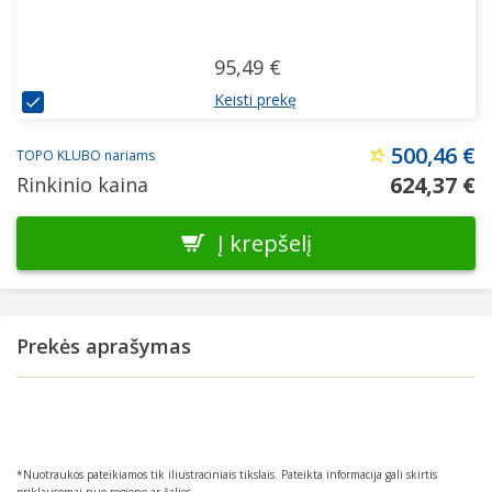
95,49 €
Keisti prekę
500,46 €
TOPO KLUBO nariams
624,37 €
Rinkinio kaina
Į krepšelį
Prekės aprašymas
*Nuotraukos pateikiamos tik iliustraciniais tikslais. Pateikta informacija gali skirtis