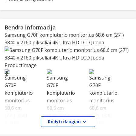
priklausomai nuo regiono ar šalies.
Bendra informacija
Samsung G70F kompiuterio monitorius 68,6 cm (27")
3840 x 2160 pikseliai 4K Ultra HD LCD Juoda
Slide 1 of 20
❮
❯
Rodyti daugiau