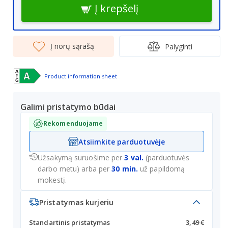
Į krepšelį
Į norų sąrašą
Palyginti
Product information sheet
Galimi pristatymo būdai
Rekomenduojame
Atsiimkite parduotuvėje
Užsakymą suruošime per
3 val.
(parduotuvės
darbo metu) arba per
30 min.
už papildomą
mokestį.
Pristatymas kurjeriu
Standartinis pristatymas
3,49 €