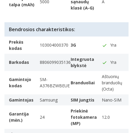
ES energijos etiketė (pdf)
Rodymo technologijos prekinis pavadinimas
5000
sąnaudų
A
talpa (mAh)
Brochure Samsung SM-A376BZWBEUE (pdf)
klasė (A-G)
„Super AMOLED“
Ekrano stiklo tipas
Corning Glass
Bendrosios charakteristikos:
„Gorilla Glass“ versija
Gorilla Glass Victus+
Prekės
103004000370
3G
Yra
Ekrano rezoliucija
kodas
The number of distinct pixels in each dimension that
Integruota
can be displayed. It is usually quoted as width × height
Barkodas
8806099035136
Yra
blykstė
1080 x 2340 pikseliai
Ekrano spalvų skaičius
Aštuonių
Gamintojo
SM-
16 milijonų spalvų
Branduoliai
branduolių
kodas
A376BZWBEUE
(Octa)
Maksimalus atnaujinimo dažnis
120 Hz
Gamintojas
Samsung
SIM jungtis
Nano-SIM
Pikselių tankumas
Priekinė
385 ppi
Garantija
24
fotokamera
12.0
Procesorius
(mėn.)
(MP)
Procesoriaus šeima