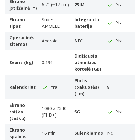
A family of processors is a group of processors
Ekrano
6.7" (~17 cm)
2SIM
Yra
įstrižainė (")
produced by one company over a short period of time
e.g. Intel Pentium processors.
Ekrano
Super
Integruota
Yra
Samsung Exynos
tipas
AMOLED
baterija
Procesoriaus modelis
Operacinės
The model number for the processor in a computer.
Android
NFC
Yra
sitemos
1480
Didžiausia
Procesoriaus branduoliai
Svoris (kg)
0.196
atminties
-
The number of central processing units ('cores') in a
kortelė (GB)
processor. Some processors have 1 core
8
Plotis
Kalendorius
Yra
(pakuotės)
8
Procesoriaus padidintas dažnis
(cm)
The turbo boost is an automatic
2,75 GHz
Ekrano
1080 x 2340
Laikmenos
raiška
5G
Yra
(FHD+)
(taškų)
RAM talpa
6 GB
Ekrano
16 mln
Sulenkiamas
Ne
Vidinės saugyklos talpa
spalvos