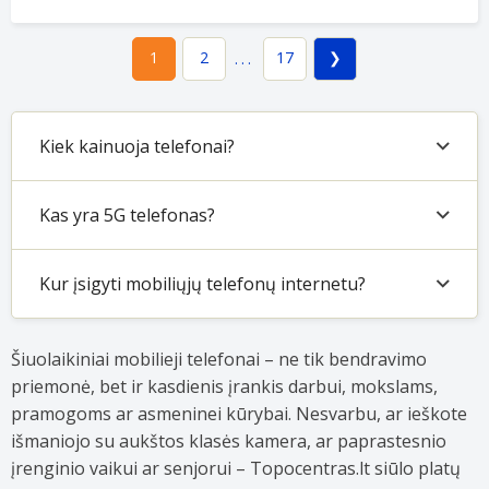
2
17
1
...
Kiek kainuoja telefonai?
Kas yra 5G telefonas?
Kur įsigyti mobiliųjų telefonų internetu?
Šiuolaikiniai mobilieji telefonai – ne tik bendravimo
priemonė, bet ir kasdienis įrankis darbui, mokslams,
pramogoms ar asmeninei kūrybai. Nesvarbu, ar ieškote
išmaniojo su aukštos klasės kamera, ar paprastesnio
įrenginio vaikui ar senjorui – Topocentras.lt siūlo platų