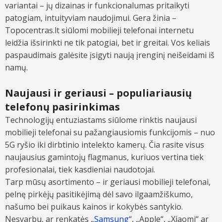
variantai – jų dizainas ir funkcionalumas pritaikyti
patogiam, intuityviam naudojimui. Gera žinia –
Topocentras.lt siūlomi mobilieji telefonai internetu
leidžia išsirinkti ne tik patogiai, bet ir greitai. Vos keliais
paspaudimais galėsite įsigyti naują įrenginį neišeidami iš
namų.
Naujausi ir geriausi – populiariausių
telefonų pasirinkimas
Technologijų entuziastams siūlome rinktis naujausi
mobilieji telefonai su pažangiausiomis funkcijomis – nuo
5G ryšio iki dirbtinio intelekto kamerų. Čia rasite visus
naujausius gamintojų flagmanus, kuriuos vertina tiek
profesionalai, tiek kasdieniai naudotojai.
Tarp mūsų asortimento – ir geriausi mobilieji telefonai,
pelnę pirkėjų pasitikėjimą dėl savo ilgaamžiškumo,
našumo bei puikaus kainos ir kokybės santykio.
Nesvarbu, ar renkatės „
Samsung
“, „Apple“, „Xiaomi“ ar