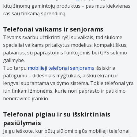
kitų žinomų gamintojų produktus – pas mus kiekvienas
ras sau tinkamą sprendimą.
Telefonai vaikams ir senjorams
Tėvams svarbu užtikrinti ryšį su vaikais, tad siūlome
specialiai vaikams pritaikytus modelius: kompaktiškus,
patvarius, su paprastomis funkcijomis bei GPS sekimo
galimybe.
Tuo tarpu
mobilieji telefonai senjorams
išsiskiria
patogumu – didesniais mygtukais, aiškiu ekranu ir
lengvai suprantama valdymo sistema. Tokie telefonai yra
itin tinkami žmonėms, kurie nori paprasto ir patikimo
bendravimo įrankio.
Telefonai pigiau ir su išskirtiniais
pasiūlymais
Jeigu ieškote, kur būtų siūlomi pigūs mobilieji telefonai,