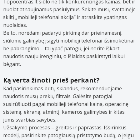
Topocentras.lt siūlo ne tik konkurencingas kainas, bet ir
nuolat atnaujinamus pasiūlymus. Sekite mūsų svetainėje
skiltį „mobilieji telefonai akcija“ ir atraskite ypatingas
nuolaidas.
Be to, norėdami padaryti pirkimą dar prieinamesnį,
siūlome galimybę įsigyti mobilieji telefonai išsimokėtinai
be pabrangimo – tai ypač patogu, jei norite iškart
naudotis nauju įrenginiu, o išlaidas paskirstyti laikui
bėgant.
Ką verta žinoti prieš perkant?
Kad pasirinkimas būtų sklandus, rekomenduojame
naudotis mūsų prekių filtrais. Galėsite patogiai
susirūšiuoti pagal mobilieji telefonai kaina, operacinę
sistemą, ekraną, atmintį, kameros galimybes ir kitas
jums svarbias savybes.
Užsakymo procesas – greitas ir paprastas. Išsirinkus
modelį, pasirinkite patogiausią pristatymo būdą, o jeigu