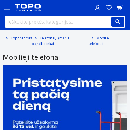
Topocentras
Telefonai, Išmanieji
Mobilieji
pagalbininkai
telefonai
Mobilieji telefonai