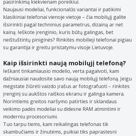
pasirinkimą kiekvienam poreikiui.
Naujausi modeliai, funkcionalūs variantai ir patikimi
klasikiniai telefonai vienoje vietoje – čia mobilųjį galite
išsirinkti pagal techninius parametrus, dizainą ar net
kainą. Ieškote įrenginio, kuris būtų galingas, bet
neištuštintų piniginės? Rinkitės mobilieji telefonai pigiau
su garantija ir greitu pristatymu visoje Lietuvoje.
Kaip išsirinkti naują mobilųjį telefoną?
Ieškant tinkamiausio modelio, verta pagalvoti, kam
dažniausiai naudosite savo naują mobilųjį telefoną. Jeigu
mėgstate žiūrėti vaizdo įrašus ar fotografuoti – rinkitės
įrenginį su aukštos raiškos ekranu ir galinga kamera.
Norintiems greitos naršymo patirties ir sklandaus
veikimo padės modeliai su didesne RAM atmintimi ir
moderniu procesoriumi.
Tuo tarpu tiems, kam reikalingas telefonas tik
skambučiams ir žinutėms, puikiai tiks paprastesni