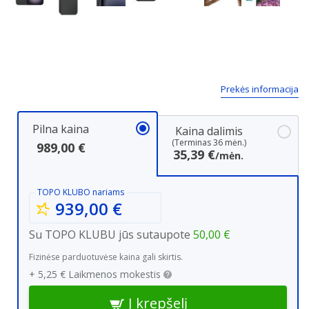
Next
Prekės informacija
Pilna kaina
Kaina dalimis
(Terminas 36 mėn.)
989,00 €
35,39 €
/mėn.
TOPO KLUBO
nariams
939,00 €
Su TOPO KLUBU jūs sutaupote
50,00 €
Fizinėse parduotuvėse kaina gali skirtis.
+ 
5,25 €
 Laikmenos mokestis
Į krepšelį