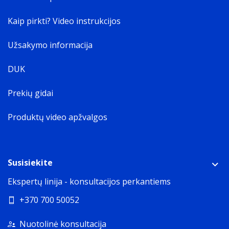
Kaip pirkti? Video instrukcijos
Užsakymo informacija
DUK
Prekių gidai
Produktų video apžvalgos
Susisiekite
„Action“ mygtukas
Ekspertų linija - konsultacijos perkantiems
Tiesiausias kelias į
mėgstamiausią funkciją.
+370 700 50052
Nuotolinė konsultacija