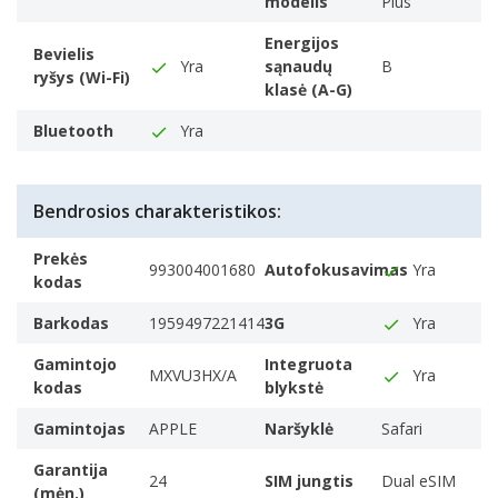
modelis
Plus
Energijos
Bevielis
Patvarus, spalvingas dizainas.
Yra
sąnaudų
B
ryšys (Wi-Fi)
Kas sakė, kad grožis
klasė (A-G)
neilgaamžis?
Bluetooth
Yra
Bendrosios charakteristikos:
Prekės
993004001680
Autofokusavimas
Yra
kodas
Barkodas
1959497221414
3G
Yra
Gamintojo
Integruota
MXVU3HX/A
Yra
kodas
blykstė
Gamintojas
APPLE
Naršyklė
Safari
Garantija
24
SIM jungtis
Dual eSIM
(mėn.)