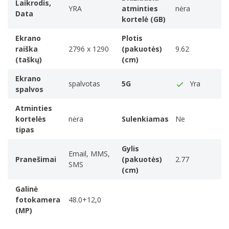
Laikrodis,
Padarykite tobulą
YRA
atminties
nėra
Data
kortelė (GB)
nuotrauką.
Vos pajudindami pirštą
Ekrano
Plotis
raiška
2796 x 1290
(pakuotės)
9.62
(taškų)
(cm)
Ekrano
spalvotas
5G
Yra
spalvos
Atminties
kortelės
nėra
Sulenkiamas
Ne
tipas
Gylis
Email, MMS,
Pranešimai
(pakuotės)
2.77
SMS
(cm)
Galinė
fotokamera
48.0+12,0
(MP)