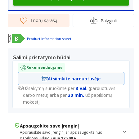
Į norų sąrašą
Palyginti
Product information sheet
Galimi pristatymo būdai
Rekomenduojame
Atsiimkite parduotuvėje
Užsakymą suruošime per
3 val.
(parduotuvės
darbo metu) arba per
30 min.
už papildomą
mokestį.
Apsaugokite savo įrenginį
Apdrauskite savo įrenginį ar apsisaugokite nuo
papildomų išlaidų
nuo 125,00 €.