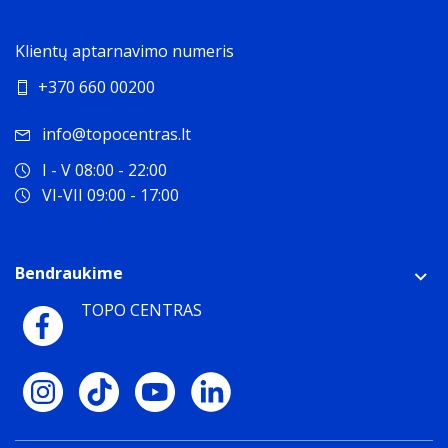
Klientų aptarnavimo numeris
+370 660 00200
info@topocentras.lt
I - V 08:00 - 22:00
VI-VII 09:00 - 17:00
Bendraukime
TOPO CENTRAS
Avarijos aptikimas
Sunkios avarijos atveju
„iPhone“ gali iškviesti pagalbą,
◊
kai jūs negalite to padaryti.
Refer to legal discla