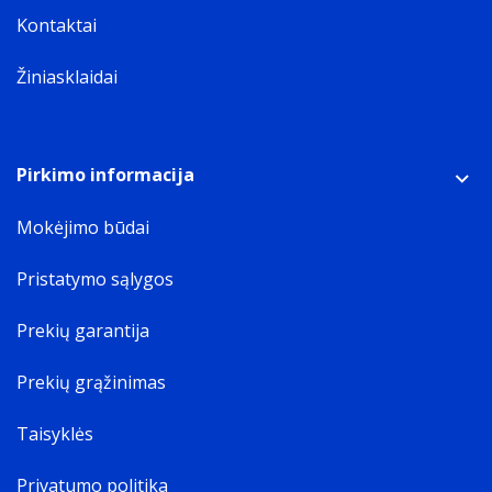
Kontaktai
Gerokai ilgesnis baterijos
veikimo laikas.
Žiniasklaidai
Pirkimo informacija
Mokėjimo būdai
Iki
27 val.
vaizdo įrašų atkūrimo su
„iPhone 16 Plus“ ir iki
22 val.
vaizdo
Pristatymo sąlygos
◊
įrašų atkūrimo „iPhone 16“.
Refer to legal discla
Prekių garantija
Prekių grąžinimas
Taisyklės
A18 lustas.
Superspartus. Superišmanus.
Privatumo politika