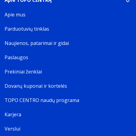
Apie TOPO CENTRĄ
Apie mus
Pasirinkite savo fotografavimo
stilių.
Parduotuvių tinklas
Keiskite jį pirmyn ir atgal.
Naujienos, patarimai ir gidai
Paslaugos
Prekiniai ženklai
Dovanų kuponai ir kortelės
TOPO CENTRO naudų programa
Karjera
Verslui