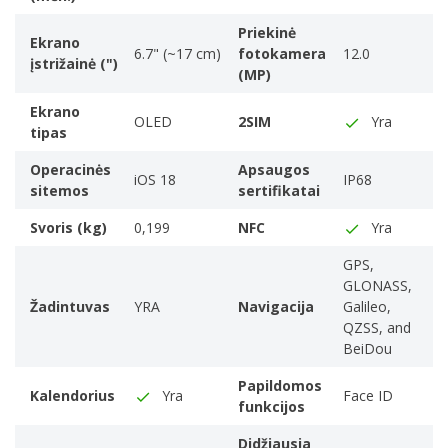
„iPhone 16
Plus“
Priekinė
Ekrano
6.7”
Refer to l
„iPhone 16“
6.7" (~17 cm)
fotokamera
12.0
◊
įstrižainė (")
6.1”
Refer
(MP)
◊
Ekrano
OLED
2SIM
Yra
tipas
Operacinės
Apsaugos
iOS 18
IP68
sitemos
sertifikatai
Svoris (kg)
0,199
NFC
Yra
GPS,
GLONASS,
Žadintuvas
YRA
Navigacija
Galileo,
QZSS, and
BeiDou
Papildomos
Kalendorius
Yra
Face ID
funkcijos
Kameros valdymas.
Didžiausia