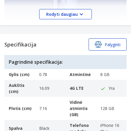
Rodyti daugiau
Specifikacija
Palyginti
Visiškai naujas A18 lustas, abiejuose
modeliuose integruotas naujasis
Pagrindinė specifikacija:
kameros valdymo mygtukas, galingi
pažangios kameros sistemos
Gylis (cm)
0.78
Atmintinė
8 GB
patobulinimai, „Action“ mygtukas,
leidžiantis greitai pasiekti naudingas
Aukštis
16.09
4G LTE
Yra
funkcijas, ir gerokai ilgesnis
(cm)
akumuliatoriaus veikimo laikas.
Vidinė
Plotis (cm)
7.16
atmintis
128 GB
(GB)
Telefono
iPhone 16
Spalva
Black