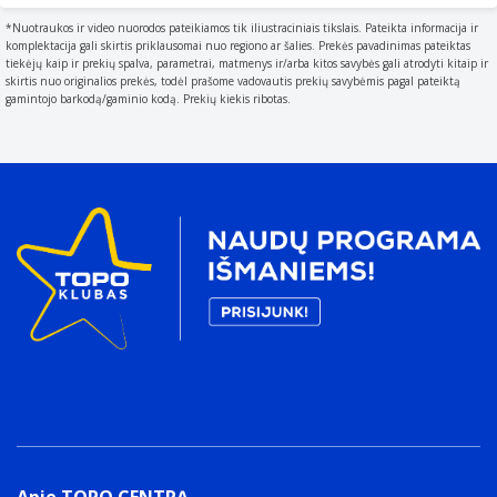
*Nuotraukos ir video nuorodos pateikiamos tik iliustraciniais tikslais. Pateikta informacija ir
komplektacija gali skirtis priklausomai nuo regiono ar šalies. Prekės pavadinimas pateiktas
tiekėjų kaip ir prekių spalva, parametrai, matmenys ir/arba kitos savybės gali atrodyti kitaip ir
Ultraplačiakampė kamera.
skirtis nuo originalios prekės, todėl prašome vadovautis prekių savybėmis pagal pateiktą
Stambiems planams iš arti.
gamintojo barkodą/gaminio kodą. Prekių kiekis ribotas.