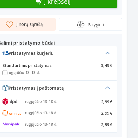
Į krepšelį
Į norų sąrašą
Palyginti
alimi pristatymo būdai
Pristatymas kurjeriu
Standartinis pristatymas
3,49 €
rugpjūčio 13-18 d.
Pristatymas į paštomatą
2,99 €
rugpjūčio 13-18 d.
2,99 €
rugpjūčio 13-18 d.
2,99 €
rugpjūčio 13-18 d.