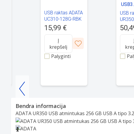
USB raktas ADATA
USB r
TA
UC310-128G-RBK
UR350
RSR/B
15,99 €
50,4
256G
Į
krepšelį
kre
Palyginti
Pal
Item
1
Bendra informacija
of
ADATA UR350 USB atmintukas 256 GB USB A tipo 3.2 G
25
Slide 1 of 8
❮
❯