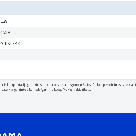
5228
46539
ther devices.
6G-RSR/BK
eveloped in the mid-1990s that defines the interface used fo
ija ir komplektacija gali skirtis priklausomai nuo regiono ar šalies. Prekės pavadinimas pateiktas 
al pateiktą gamintojo barkodą/gaminio kodą. Prekių kiekis ribotas.
play". Plug and play is hardware or software that
le with this product.
, Linux kernel 2.6 or later