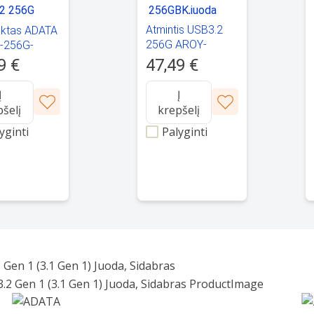
Atmintis USB3.2
aktas ADATA
256G AROY-
-256G-
UR340-
G USB3.2
47,49 €
9 €
256GBK,juoda
Į
Į
pšelį
krepšelį
yginti
Palyginti
en 1 (3.1 Gen 1) Juoda, Sidabras