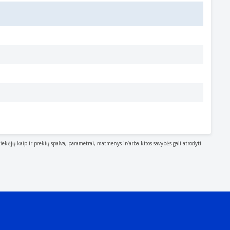
r connection
tiekėjų kaip ir prekių spalva, parametrai, matmenys ir/arba kitos savybės gali atrodyti