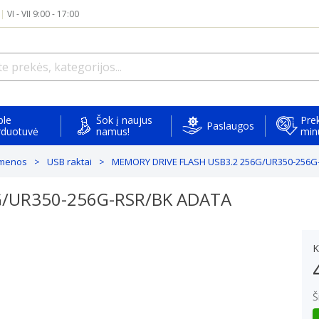
|
VI - VII 9:00 - 17:00
ple
Šok į naujus
Prek
Paslaugos
rduotuvė
namus!
min
kmenos
USB raktai
MEMORY DRIVE FLASH USB3.2 256G/UR350-256G
G/UR350-256G-RSR/BK ADATA
K
Š