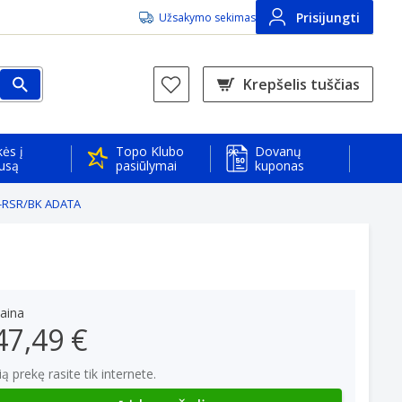
Prisijungti
Užsakymo sekimas
Krepšelis tuščias
ės į
Topo Klubo
Dovanų
usą
pasiūlymai
kuponas
-RSR/BK ADATA
aina
47,49 €
ią prekę rasite tik internete.