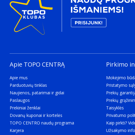
Forma
The shape or design of the product.
Be dangtelio
Produkto spalva
The colour e.g. red
Juoda, Sidabras
Korpuso medžiaga
What the casing of the product is made of.
Apie TOPO CENTRĄ
Pirkimo i
Metalas
Konstrukcija
Apie mus
Mokėjimo būd
Apsaugos ypatybės
Parduotuvių tinklas
Pristatymo są
Physical effects from which the product is protected e
Naujienos, patarimai ir gidai
Prekių garantij
Atsparus dulkėms, Atsparus vandeniui, Atsparus van
Paslaugos
Prekių grąžini
Svoris ir matmenys
Prekiniai ženklai
Taisyklės
Plotis
Dovanų kuponai ir kortelės
Privatumo poli
The measurement or extent of something from side t
TOPO CENTRO naudų programa
Kaip pirkti? Vid
31,9 mm
Karjera
Užsakymo info
Ilgis