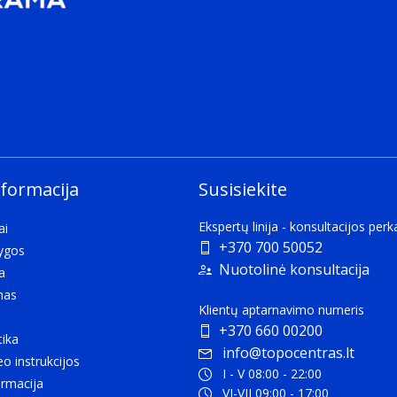
nformacija
Susisiekite
Ekspertų linija - konsultacijos per
ai
+370 700 50052
lygos
.g. water resistant
Nuotolinė konsultacija
a
deniui
mas
Klientų aptarnavimo numeris
+370 660 00200
tika
o side.
info@topocentras.lt
eo instrukcijos
I - V 08:00 - 22:00
rmacija
VI-VII 09:00 - 17:00