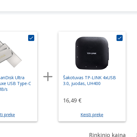
anDisk Ultra
Šakotuvas TP-LINK 4xUSB
Luxe USB Type-C
3.0, juodas, UH400
MB/s
16,49 €
ti prekę
Keisti prekę
Rinkinio kaina