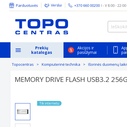
Parduotuvės
Verslui
+370 660 00200
I - V 8:00 - 22:00
Prekių
Akcijos ir
Ap
katalogas
pasiūlymai
pa
Topocentras
Kompiuterinė technika
Išorinės duomenų lai
MEMORY DRIVE FLASH USB3.2 256
Tik internetu