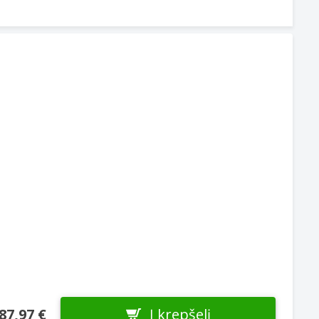
Į krepšelį
87,97 €