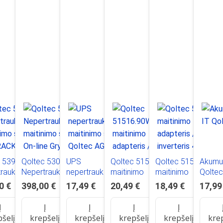
c 53945
Qoltec 53043
UPS
Qoltec 51516.90W
Qoltec 51518
Akumul
traukiamo
Nepertraukiamo
nepertraukiamo
maitinimo
maitinimo
Qolte
mo šaltinis
maitinimo šaltinis
maitinimo šaltinis
adapteris /
adapteris /
0 €
398,00 €
17,49 €
20,49 €
18,49 €
17,99
K 1KVA
On-line Gryna
Qoltec AGM
inverteris Vidaus
inverteris 45 W
800W LCD
sinusinė banga
battery 12V 7.2 Ah
Juoda
Juoda
Į
Į
Į
Į
Į
3kVA 2
max 108A (53062)
pšelį
krepšelį
krepšelį
krepšelį
krepšelį
kre