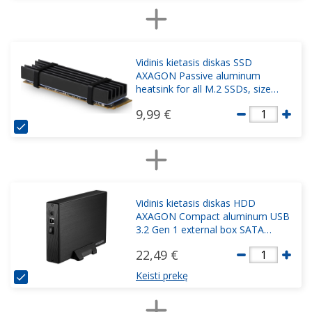
Vidinis kietasis diskas SSD
AXAGON Passive aluminum
heatsink for all M.2 SSDs, size
2280, high 10 mm
9,99 €
1
Vidinis kietasis diskas HDD
AXAGON Compact aluminum USB
3.2 Gen 1 external box SATA
intended for 3
22,49 €
1
Keisti prekę