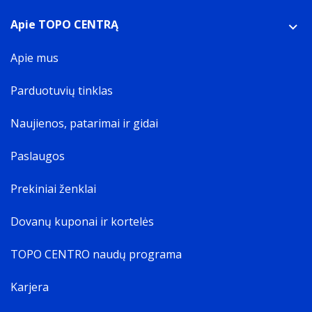
Acer
Apie TOPO CENTRĄ
Suderinamumas
The other products
Apie mus
Laptop
Konstrukcija
Parduotuvių tinklas
Produkto spalva
The colour e.g. red
Naujienos, patarimai ir gidai
Juoda
Konstrukcija
Paslaugos
Lengvas instaliavimas
Svoris ir matmenys
Prekiniai ženklai
Kabelio ilgis
How long the cable is.
Dovanų kuponai ir kortelės
1,4 m
Plotis
TOPO CENTRO naudų programa
The measurement or extent of something from side to
side.
Karjera
105 mm