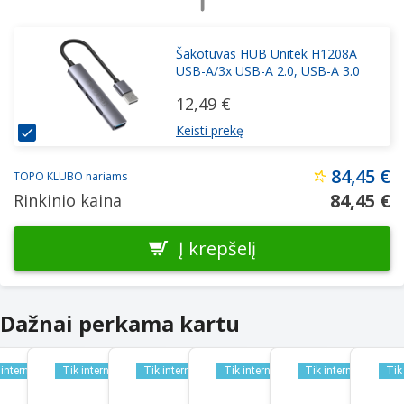
Šakotuvas HUB Unitek H1208A
USB-A/3x USB-A 2.0, USB-A 3.0
12,49 €
Keisti prekę
84,45 €
TOPO KLUBO nariams
84,45 €
Rinkinio kaina
Į krepšelį
Dažnai perkama kartu
 internetu
Tik internetu
Tik internetu
Tik internetu
Tik internetu
Tik