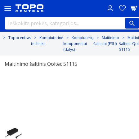
Topocentras
Kompiuterinė
Kompiuterių
Maitinimo
Maiti
technika
komponentai
šaltiniai (PSU)
šaltinis Qol
(dalys)
51115
Maitinimo šaltinis Qoltec 51115