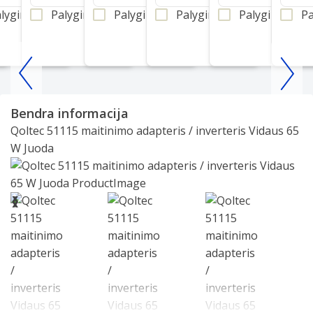
lyginti
Palyginti
Palyginti
Palyginti
Palyginti
Pa
Item
1
Bendra informacija
of
Qoltec 51115 maitinimo adapteris / inverteris Vidaus 65
25
W Juoda
Slide 1 of 6
❮
❯