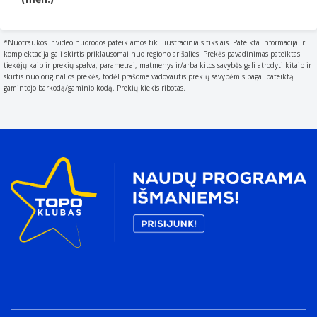
The frequency (Hz) which is required to power the
product.
50-60 Hz
*Nuotraukos ir video nuorodos pateikiamos tik iliustraciniais tikslais. Pateikta informacija ir
komplektacija gali skirtis priklausomai nuo regiono ar šalies. Prekės pavadinimas pateiktas
Išvesties galia
tiekėjų kaip ir prekių spalva, parametrai, matmenys ir/arba kitos savybės gali atrodyti kitaip ir
The power that the device can produce.
skirtis nuo originalios prekės, todėl prašome vadovautis prekių savybėmis pagal pateiktą
gamintojo barkodą/gaminio kodą. Prekių kiekis ribotas.
65 W
Išėjimo įtampa
19 V
Išėjimo srovė
3,42 A
Maitinimo apsaugos ypatybės
Features that protect the device against power
problems e.g. overload.
Apsauga nuo per didelės įtampos, Apsauga nuo
perkaitimo, Apsauga nuo perkrovos, Trumpasis
jungimas
Modelio suderinamumas
What other brands this brand can be used with.