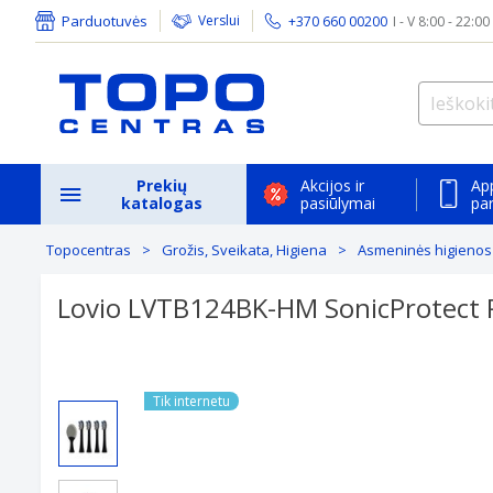
Parduotuvės
Verslui
+370 660 00200
I - V 8:00 - 22:00
Prekių
Akcijos ir
Ap
katalogas
pasiūlymai
pa
Topocentras
Grožis, Sveikata, Higiena
Asmeninės higienos
Lovio LVTB124BK-HM SonicProtect
Tik internetu