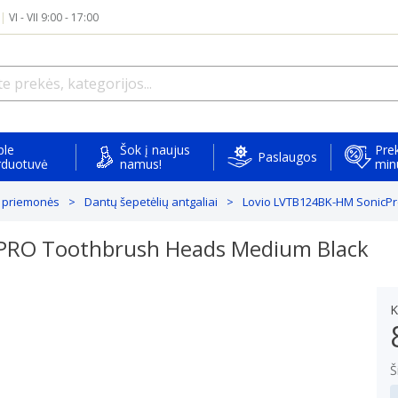
|
VI - VII 9:00 - 17:00
ple
Šok į naujus
Prek
Paslaugos
rduotuvė
namus!
min
 priemonės
Dantų šepetėlių antgaliai
Lovio LVTB124BK-HM SonicPr
 PRO Toothbrush Heads Medium Black
K
Š