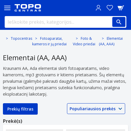
Topocentras
Fotoaparatai,
Foto &
Elementai
kameros ir jų priedai
Video priedai
(AA, AAA)
Elementai (AA, AAA)
Kraunami AA, Ada elementai skirti fotoaparatams, video
kameroms, mp3 grotuvams ir kitiems prietaisams. Šių elementų
privalumai (galimybė pakrauti daugybė kartų, užima mažai vietos,
lengvai keičiami) prietaisams suteikia funkcionalumo, prailgina
eksploatacinį laikotarpį.
Prekių filtras
Prekė(s)