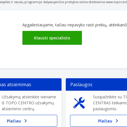
aisyklės ir naudų
programoje dalyvaujančios prekybos vietos skelbiamos www.topocent
Apgailestaujame, tačiau nepavyko rasti prekių, atitinkančių
Klausti specialisto
s atsiėmimas
Paslaugos
Užsakymą atsiimkite viename
Susipažinkite su 
iš TOPO CENTRO užsakymų
CENTRAS teikiam
atsiėmimo centrų.
paslaugomis.
Plačiau
Plačiau