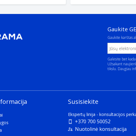
Gaukite G
Gaukite karštas ak
Galėsite bet kada
Užsakant naujienl
tikslu. Daugiau in
nformacija
Susisiekite
Ekspertų linija - konsultacijos per
ai
+370 700 50052
lygos
Nuotolinė konsultacija
a