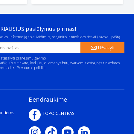
ERIAUSIUS pasiūlymus pirmas!
cijas, informaciją apie žaidimus, renginius ir nuolaidas tiesiai į savo el. paštą.
Užsakyti
 atsisakyti pranešimų gavimo.
aiškį Jūs sutinkate, kad jūsų duomenys būtų tvarkomi tiesioginės rinkodaros
formacijos:
Privatumo politika
Bendraukime
kantiems
TOPO CENTRAS