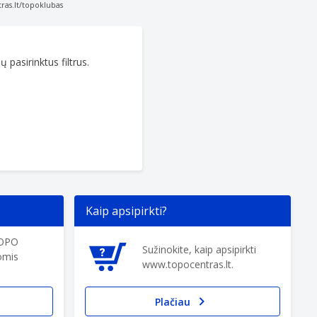
ras.lt/topoklubas
 pasirinktus filtrus.
Kaip apsipirkti?
TOPO
Sužinokite, kaip apsipirkti
omis
www.topocentras.lt.
Plačiau