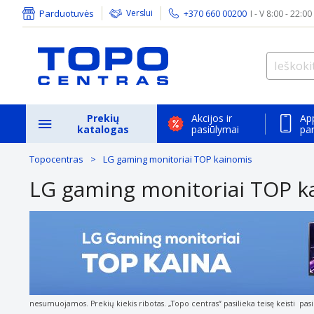
Parduotuvės
Verslui
+370 660 00200
I - V 8:00 - 22:00
Prekių
Akcijos ir
Ap
katalogas
pasiūlymai
pa
Topocentras
LG gaming monitoriai TOP kainomis
LG gaming monitoriai TOP k
nesumuojamos. Prekių kiekis ribotas. „Topo centras“ pasilieka teisę keisti
pas