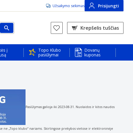
Prisijungti
Užsakymo sekimas
Krepšelis tuščias
ės į
Topo Klubo
Dovanų
usą
pasiūlymai
kuponas
Pasiūlymas galioja iki 2023-08-31. Nuolaidos ir kitos naudos
ose ne „Topo klubo“ nariams. Skirtingose
prekybos vietose ir elektroninėje