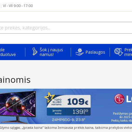
|
VI - VII 9:00 - 17:00
ple
Šok į naujus
Prek
Paslaugos
rduotuvė
namus!
min
ainomis
iūlymo sąlygas. „Įprasta kaina“ laikoma žemiausia prekės kaina, taikoma prekybos viet