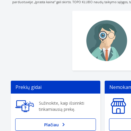
parduotuvėje „Įprasta kaina“ gali skirtis. TOPO KLUBO naudų taikymo sąlygos, t
Prekių gidai
Nemokama
Sužinokite, kaip išsirinkti
tinkamiausią prekę.
Plačiau