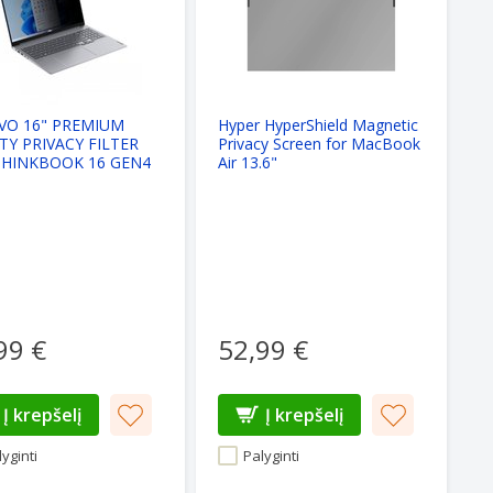
VO 16" PREMIUM
Hyper HyperShield Magnetic
TY PRIVACY FILTER
Privacy Screen for MacBook
THINKBOOK 16 GEN4
Air 13.6"
)
99 €
52,99 €
Į krepšelį
Į krepšelį
yginti
Palyginti