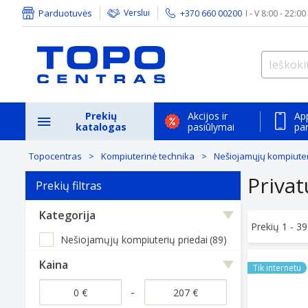
Parduotuvės
Verslui
+370 660 00200
I - V 8:00 - 22:00
Prekių
Akcijos ir
Ap
katalogas
pasiūlymai
pa
Topocentras
Kompiuterinė technika
Nešiojamųjų kompiuter
Privat
Prekių filtras
Kategorija
Prekių 1 -
39
Nešiojamųjų kompiuterių priedai
(89)
KENSINGTON
Kaina
Tik internetu
-