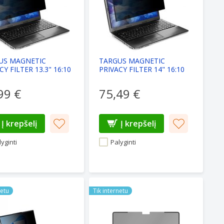
US MAGNETIC
TARGUS MAGNETIC
CY FILTER 13.3" 16:10
PRIVACY FILTER 14" 16:10
99 €
75,49 €
Į krepšelį
Į krepšelį
yginti
Palyginti
CTOR
16" PREMIUM CLARITY PRIVACY FILTER FOR THINKBOOK 16
Hyper HyperShield Magnetic Privacy
netu
Tik internetu