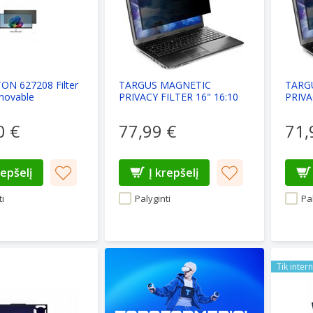
N 627208 Filter
TARGUS MAGNETIC
TARG
movable
PRIVACY FILTER 16" 16:10
PRIVA
0 €
77,99 €
71,
repšelį
Į krepšelį
i
Palyginti
Pal
GION 16" 16:10 LAPTOP ANTI-REFLECTION SCREEN PROTE
LENOVO 
Tik inter