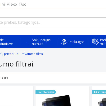
|
VI - VII 9:00 - 17:00
ple
Šok į naujus
Prek
Paslaugos
rduotuvė
namus!
min
ių priedai
Privatumo filtrai
umo filtrai
 iš
89
 627208 Filter 2 Way Removable
TARGUS MAGNETIC PRIVACY FILTER 16"
TARGUS 
Tik internetu
Tik inter