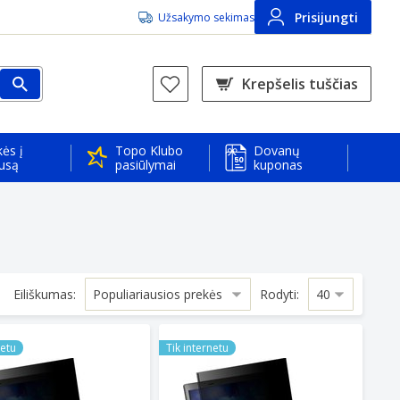
Prisijungti
Užsakymo sekimas
Krepšelis tuščias
ės į
Topo Klubo
Dovanų
usą
pasiūlymai
kuponas
Eiliškumas:
Rodyti:
 16:10
MAGNETIC PRIVACY FILTER 13.3" 16:10
TARGUS MAGNETIC PRIVACY FILTER 
netu
Tik internetu