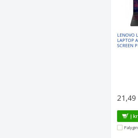
LENOVO L
LAPTOP A
SCREEN 
21,49
Į k
Palygint