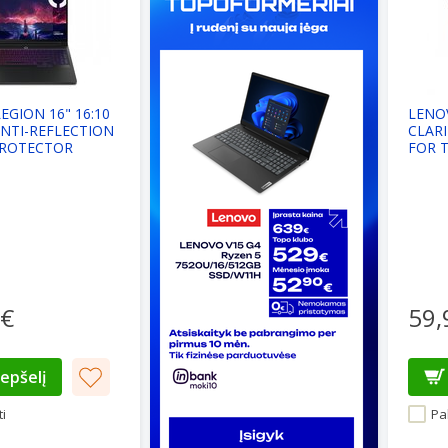
EGION 16" 16:10
LENO
NTI-REFLECTION
CLARI
PROTECTOR
FOR 
(16:10
 €
59,
repšelį
i
Pal