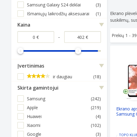
Samsung Galaxy S24 dėklai
(3)
Ekrano plėvel
Išmaniųjų laikrodžių aksesuarai
(1)
suskilimų, sus
Kaina
Prekių 1 -
39
-
Ekrano aps
Įvertinimas
ir daugiau
(18)
Skirta gamintojui
Samsung
(242)
Apple
(219)
Ekrano a
Samsung G
Huawei
(4)
Xiaomi
(102)
Google
(3)
TOPO KLU