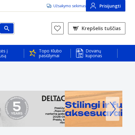
Prisijungti
Užsakymo sekimas
Krepšelis tuščias
ės į
Topo Klubo
Dovanų
usą
pasiūlymai
kuponas
i