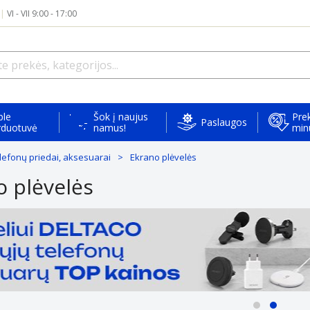
|
VI - VII 9:00 - 17:00
ple
Šok į naujus
Prek
Paslaugos
rduotuvė
namus!
min
elefonų priedai, aksesuarai
Ekrano plėvelės
o plėvelės
Atrinktiems
Daugeliu