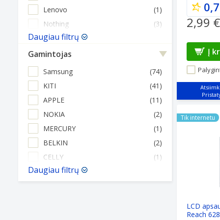
0,7
Lenovo
(1)
2,99 €
Nothing
(3)
Daugiau filtrų
Į k
Gamintojas
Palygint
Samsung
(74)
KITI
(41)
Atsiimk
APPLE
(11)
LCD apsaugi
NOKIA
(2)
Tik internetu
MERCURY
(1)
BELKIN
(2)
CELLY
(1)
Daugiau filtrų
LCD apsaug
Reach 62