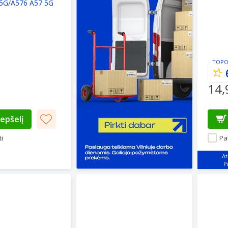
5G/A576 A57 5G
TOPO
14,
repšelį
i
Pal
At