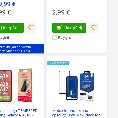
9,99 €
99 €
2,99 €
Į krepšelį
Į krepšelį
yginti
Palyginti
siimkite jau po 30 min.
A57 5G juodas
 apsauga TEMPERED Samsung Galaxy A26/A17
Mob.telefono ekrano apsauga 3mk 
Tik internetu
o apsauga TEMPERED
Mob.telefono ekrano
ng Galaxy A26/A17
apsauga 3mk Max Black for