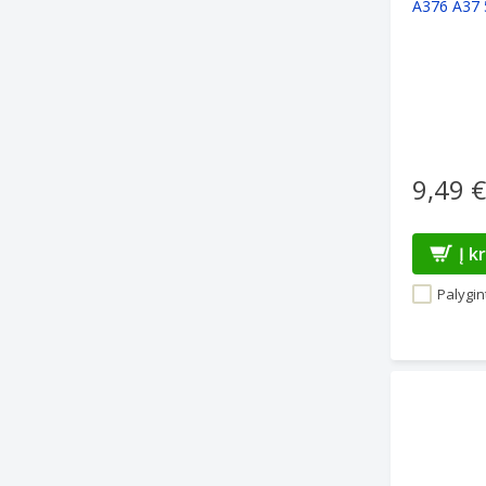
A376 A37 
juodas
9,49 €
Į k
Palygint