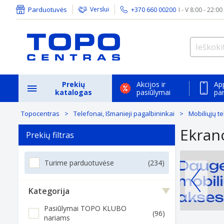
Parduotuvės
Verslui
+370 660 00200
I - V 8:00 - 22:00
Prekių
Akcijos ir
Ap
katalogas
pasiūlymai
pa
Topocentras
Telefonai, Išmanieji pagalbininkai
Mobiliųjų t
Ekran
Prekių filtras
Turime parduotuvėse
(234)
Kategorija
Pasiūlymai TOPO KLUBO
(96)
nariams