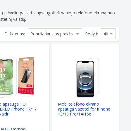
O
ų
ių plėvelių paskirtis apsaugoti išmaniojo telefono ekraną nuo
s
stetinį vaizdą.
rų
Eiliškumas:
Rodyti:
ra, skaidri
apsauga TOTI TEMPERED iPhone 17/17 Pro, skaidri
Mob. telefono ekrano apsauga Vazo
o apsauga TOTI
Mob. telefono ekrano
RED iPhone 17/17
apsauga Vazotel for iPhone
kaidri
13/13 Pro/14/16e
 KLUBO
nariams