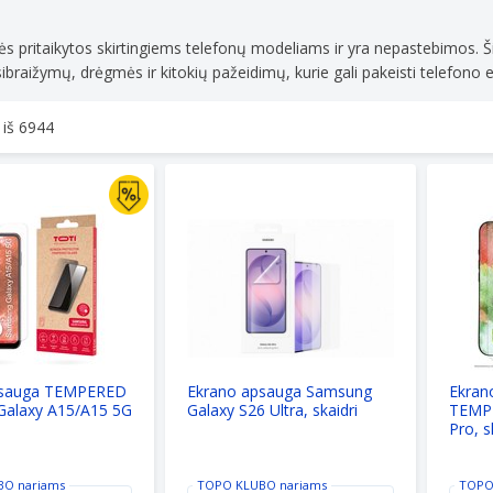
mobiliųjų
DELTAC
telefonų
mobiliųj
ės pritaikytos skirtingiems telefonų modeliams ir yra nepastebimos. Š
aksesuaram
telefonų
ibraižymų, drėgmės ir kitokių pažeidimų, kurie gali pakeisti telefono e
TOP
aksesua
kainos!
TOP
kainos!
 iš
6944
auga TEMPERED Samsung Galaxy A15/A15 5G
Ekrano apsauga Samsung Galaxy S26 Ult
Ekrano 
psauga TEMPERED
Ekrano apsauga Samsung
Ekran
alaxy A15/A15 5G
Galaxy S26 Ultra, skaidri
TEMPE
Pro, s
BO
nariams
TOPO KLUBO
nariams
TOPO