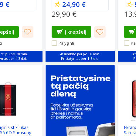
9 €
24,90 €
29,90 €
13,
repšelį
Į krepšelį
i
Palyginti
Pal
ite jau po 30 min.
Atsiimkite jau po 30 min.
At
nis stikliukas Reach 62856 6D Samsung A376 A37 5G/A576 
Ekrano
inis stikliukas
Ekran
856 6D Samsung
Samsu