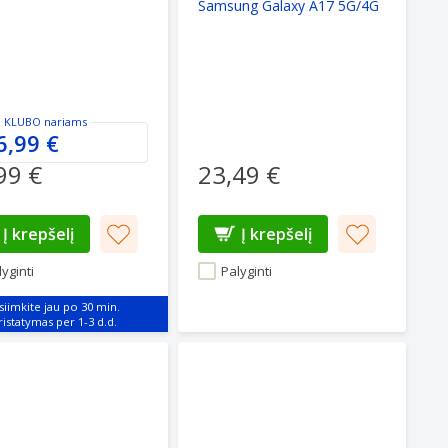
Samsung Galaxy A17 5G/4G
 KLUBO
nariams
6,99 €
99 €
23,49 €
Į krepšelį
Į krepšelį
yginti
Palyginti
siimkite jau po 30 min.