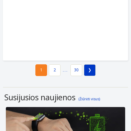
2
30
1
...
Susijusios naujienos
(Žiūrėti visus)