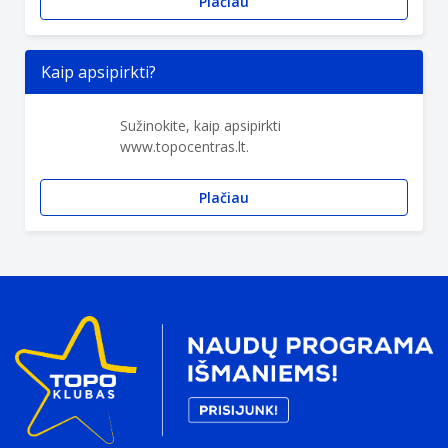
Plačiau
Kaip apsipirkti?
Sužinokite, kaip apsipirkti
www.topocentras.lt.
Plačiau