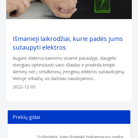
Išmanieji laikrodžiai, kurie padės jums
sutaupyti elektros
Augant elektros kainoms visame pasaulyje, daugelis
stengiasi optimizuoti savo išlaidas ir pradeda kreipti
dėmesį net į smulkesnių įrenginių elektros sunaudojimą.
Vietoje orkaičių vis dažniau naudojamos...
2022-12-05
Prekių gidai
Sužinokite, kaip išsirinkti tinkamiausią prekę.