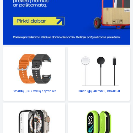
Išmaniųjų laikrodžių apyrankės
Išmaniųjų laikrodžių krovikliai