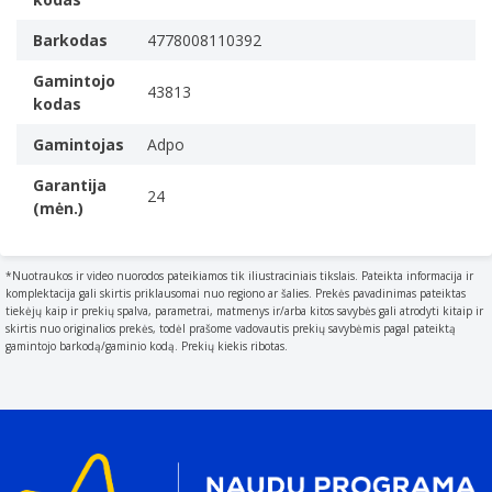
Barkodas
4778008110392
Gamintojo
43813
kodas
Gamintojas
Adpo
Garantija
24
(mėn.)
*Nuotraukos ir video nuorodos pateikiamos tik iliustraciniais tikslais. Pateikta informacija ir
komplektacija gali skirtis priklausomai nuo regiono ar šalies. Prekės pavadinimas pateiktas
tiekėjų kaip ir prekių spalva, parametrai, matmenys ir/arba kitos savybės gali atrodyti kitaip ir
skirtis nuo originalios prekės, todėl prašome vadovautis prekių savybėmis pagal pateiktą
gamintojo barkodą/gaminio kodą. Prekių kiekis ribotas.