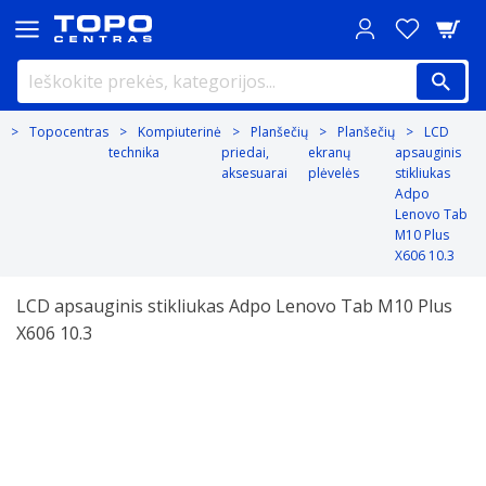
Topocentras
Kompiuterinė
Planšečių
Planšečių
LCD
technika
priedai,
ekranų
apsauginis
aksesuarai
plėvelės
stikliukas
Adpo
Lenovo Tab
M10 Plus
X606 10.3
LCD apsauginis stikliukas Adpo Lenovo Tab M10 Plus
X606 10.3