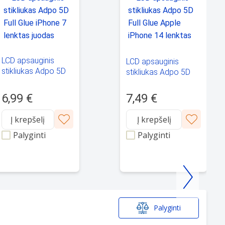
LCD apsauginis
LCD apsauginis
stikliukas Adpo 5D
stikliukas Adpo 5D
Full Glue iPhone 7
Full Glue Apple
lenktas juodas
iPhone 14 lenktas
6,99 €
7,49 €
juodas
Į krepšelį
Į krepšelį
Palyginti
Palyginti
Palyginti