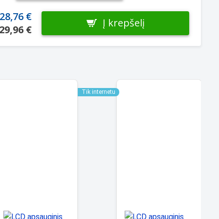
28,76 €
Į krepšelį
29,96 €
Tik internetu
Tik i