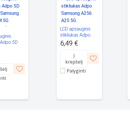
LCD apsauginis
stikliukas Adpo
uginis
Samsung A256
6,49 €
s Adpo 5D
A25 5G
e Samsung
 5G lenktas
Į
krepšelį
šelį
Palyginti
nti