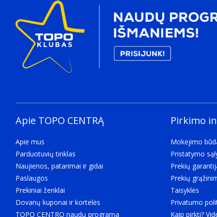
Apie TOPO CENTRĄ
Pirkimo i
Apie mus
Mokėjimo būd
Parduotuvių tinklas
Pristatymo są
Naujienos, patarimai ir gidai
Prekių garantij
Paslaugos
Prekių grąžini
Prekiniai ženklai
Taisyklės
Dovanų kuponai ir kortelės
Privatumo poli
TOPO CENTRO naudų programa
Kaip pirkti? Vid