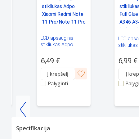
LCD apsauginis
LCD apsa
stikliukas Adpo
stikliuka
225
Xiaomi Redmi Note
Full Glu
021
11 Pro/Note 11 Pro
A346 A34
6,49 €
6,99 €
Plus
juodas
Į krepšelį
Į krep
Palyginti
Palygi
Item
1
Specifikacija
of
25