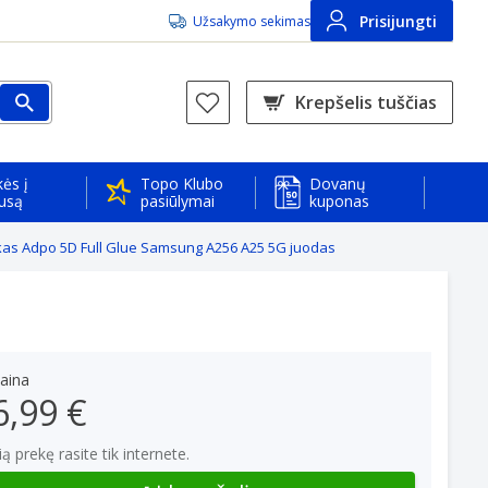
Prisijungti
Užsakymo sekimas
Krepšelis tuščias
ės į
Topo Klubo
Dovanų
usą
pasiūlymai
kuponas
ukas Adpo 5D Full Glue Samsung A256 A25 5G juodas
aina
6,99 €
ią prekę rasite tik internete.