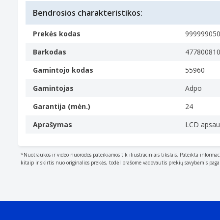
Bendrosios charakteristikos:
Prekės kodas
99999905
Barkodas
47780081
Gamintojo kodas
55960
Gamintojas
Adpo
Garantija (mėn.)
24
Aprašymas
LCD apsaug
*Nuotraukos ir video nuorodos pateikiamos tik iliustraciniais tikslais. Pateikta informac
kitaip ir skirtis nuo originalios prekės, todėl prašome vadovautis prekių savybėmis pag