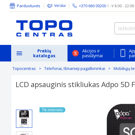
Parduotuvės
Verslui
+370 660 00200
I - V 8:00 - 22:00
Prekių
Akcijos ir
Ap
katalogas
pasiūlymai
pa
Topocentras
Telefonai, Išmanieji pagalbininkai
Mobiliųjų t
LCD apsauginis stikliukas Adpo 5D
Tik internetu