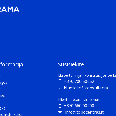
nformacija
Susisiekite
Ekspertų linija - konsultacijos per
ai
+370 700 50052
lygos
Nuotolinė konsultacija
a
mas
Klientų aptarnavimo numeris
+370 660 00200
tika
info@topocentras.lt
eo instrukcijos