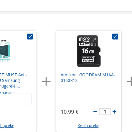
UST MUST Anti-
Atm.kort. GOODRAM M1AA-
U Samsung
0160R12
nugarėlė,
aidri
 nariams
10,99 €
1
ti prekę
Keisti prekę