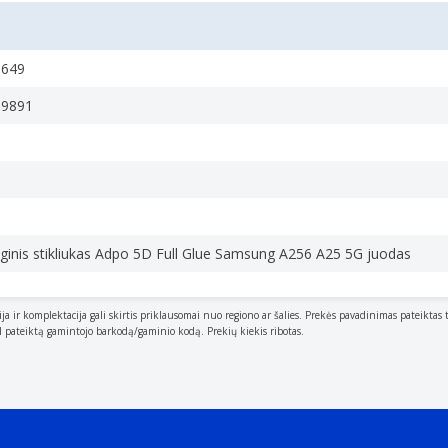
0649
09891
inis stikliukas Adpo 5D Full Glue Samsung A256 A25 5G juodas
ija ir komplektacija gali skirtis priklausomai nuo regiono ar šalies. Prekės pavadinimas pateiktas 
al pateiktą gamintojo barkodą/gaminio kodą. Prekių kiekis ribotas.