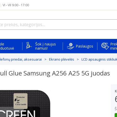
|
VI - VII 9:00 - 17:00
ple
Šok į naujus
Prek
Paslaugos
rduotuvė
namus!
min
elefonų priedai, aksesuarai
Ekrano plėvelės
LCD apsauginis stikli
 Full Glue Samsung A256 A25 5G juodas
K
Š