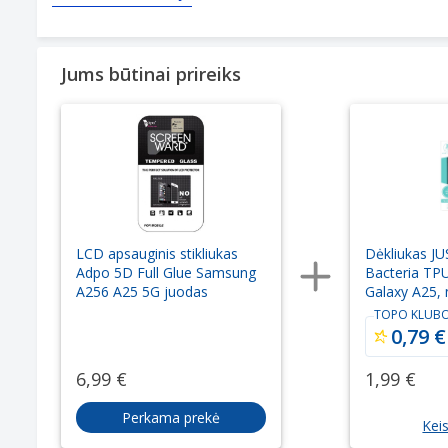
Jums būtinai prireiks
LCD apsauginis stikliukas
Dėkliukas J
Adpo 5D Full Glue Samsung
Bacteria TP
A256 A25 5G juodas
Galaxy A25, 
silikoninė, sk
TOPO KLUBO
0,79 €
6,99 €
1,99 €
Perkama prekė
Keis