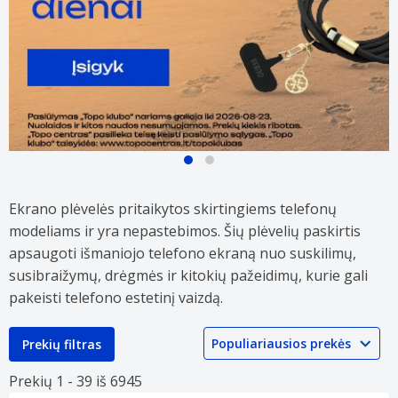
Atrinktiems
Daugeliui
mobiliųjų
DELTACO
telefonų
mobiliųjų
Ekrano plėvelės pritaikytos skirtingiems telefonų
aksesuarams
telefonų
modeliams ir yra nepastebimos. Šių plėvelių paskirtis
TOP
aksesuarų
kainos!
TOP
apsaugoti išmaniojo telefono ekraną nuo suskilimų,
kainos!
susibraižymų, drėgmės ir kitokių pažeidimų, kurie gali
pakeisti telefono estetinį vaizdą.
Prekių filtras
Prekių 1 -
39 iš
6945