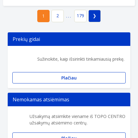
2
179
1
...
Prekių gidai
Sužinokite, kaip išsirinkti tinkamiausią prekę.
Plačiau
Nemokamas atsiėmimas
Užsakymą atsiimkite viename iš TOPO CENTRO
užsakymų atsiėmimo centrų.