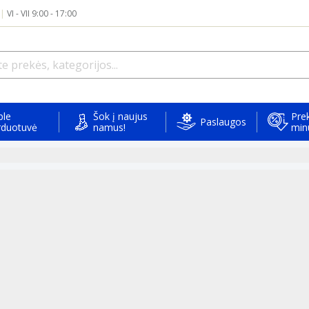
|
VI - VII 9:00 - 17:00
ple
Šok į naujus
Prek
Paslaugos
rduotuvė
namus!
min