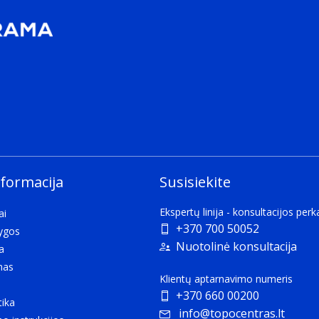
nformacija
Susisiekite
Ekspertų linija - konsultacijos per
ai
+370 700 50052
lygos
Nuotolinė konsultacija
a
mas
Klientų aptarnavimo numeris
+370 660 00200
tika
info@topocentras.lt