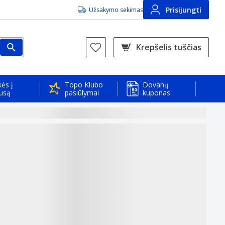
Prisijungti
Užsakymo sekimas
Krepšelis tuščias
ės į
Topo Klubo
Dovanų
usą
pasiūlymai
kuponas