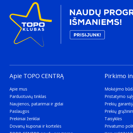
Apie TOPO CENTRĄ
Pirkimo i
Apie mus
Mokėjimo būd
Parduotuvių tinklas
Pristatymo są
Naujienos, patarimai ir gidai
Prekių garantij
Paslaugos
Prekių grąžini
Prekiniai ženklai
Taisyklės
Dovanų kuponai ir kortelės
Privatumo poli