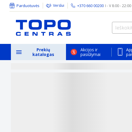
Parduotuvės
Verslui
+370 660 00200
I - V 8:00 - 22:00
Prekių
Akcijos ir
Ap
katalogas
pasiūlymai
pa