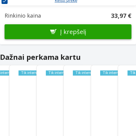
Keisti prekę
33,97 €
Rinkinio kaina
Į krepšelį
Dažnai perkama kartu
 internetu
Tik internetu
Tik internetu
Tik internetu
Tik internetu
Tik