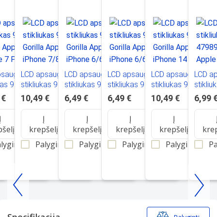
sauginis
LCD apsauginis
LCD apsauginis
LCD apsauginis
LCD apsauginis
LCD ap
kas 9D Gorilla
stikliukas 9D Gorilla
stikliukas 9D Gorilla
stikliukas 9D Gorilla
stikliukas 9D Gorilla
stikli
iPhone 7
Apple iPhone
Apple iPhone 6/6S
Apple iPhone 6/6S
Apple iPhone 14
47989 
 €
10,49 €
6,49 €
6,49 €
10,49 €
6,99 
 Plus juodas
7/8/SE 2020/SE
juodas
baltas
Pro juodas
Apple 
2022 baltas
Plus j
Į
Į
Į
Į
Į
pšelį
krepšelį
krepšelį
krepšelį
krepšelį
kre
lyginti
Palyginti
Palyginti
Palyginti
Palyginti
Pa
Item
1
of
Specifikacija