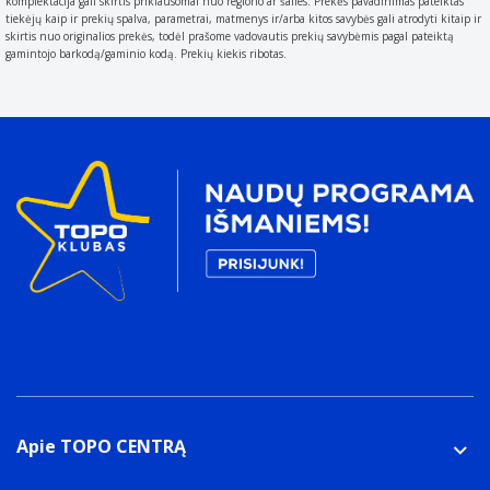
komplektacija gali skirtis priklausomai nuo regiono ar šalies. Prekės pavadinimas pateiktas
tiekėjų kaip ir prekių spalva, parametrai, matmenys ir/arba kitos savybės gali atrodyti kitaip ir
skirtis nuo originalios prekės, todėl prašome vadovautis prekių savybėmis pagal pateiktą
gamintojo barkodą/gaminio kodą. Prekių kiekis ribotas.
Apie TOPO CENTRĄ