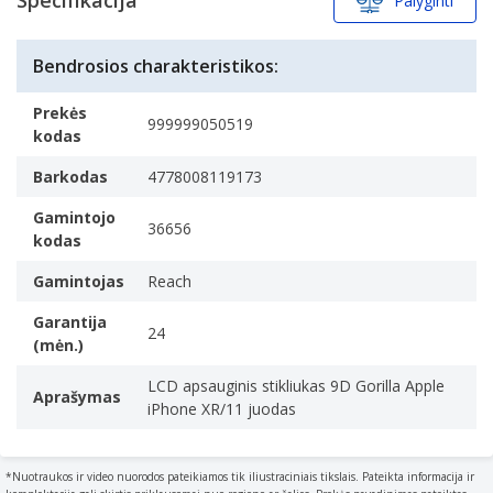
Palyginti
25
Bendrosios charakteristikos:
Prekės
999999050519
kodas
Barkodas
4778008119173
Gamintojo
36656
kodas
Gamintojas
Reach
Garantija
24
(mėn.)
LCD apsauginis stikliukas 9D Gorilla Apple
Aprašymas
iPhone XR/11 juodas
*Nuotraukos ir video nuorodos pateikiamos tik iliustraciniais tikslais. Pateikta informacija ir