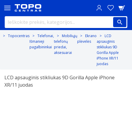
Topocentras
Telefonai,
Mobiliųjų
Ekrano
LCD
Išmanieji
telefonų
plėvelės
apsauginis
pagalbininkai
priedai,
stikliukas 9D
aksesuarai
Gorilla Apple
iPhone XR/11
juodas
LCD apsauginis stikliukas 9D Gorilla Apple iPhone
XR/11 juodas