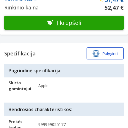
52,47 €
Rinkinio kaina
Į krepšelį
Specifikacija
Palyginti
Pagrindinė specifikacija:
Skirta
Apple
gamintojui
Bendrosios charakteristikos:
Prekės
999999055177
kodas