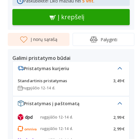
Paskubėkite! Liko mažiau nei
5 vnt
.
Į krepšelį
Į norų sąrašą
Palyginti
Galimi pristatymo būdai
Pristatymas kurjeriu
Standartinis pristatymas
3,49 €
rugpjūčio 12-14 d.
Pristatymas į paštomatą
2,99 €
rugpjūčio 12-14 d.
2,99 €
rugpjūčio 12-14 d.