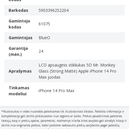
Barkodas
5903396252204
Gamintojo
61075
kodas
Gamintojas
BlueO
Garantija
24
(mėn.)
LCD apsauginis stikliukas 5D Mr. Monkey
Aprašymas
Glass (Strong Matte) Apple iPhone 14 Pro
Max juodas
Tinkamas
iPhone 14 Pro Max
modeliui
*Nuotraukos ir video nuorodos pateikiamos tik iliustraciniais tikslais. Pateikta informacija ir
komplektacija gali skirtis priklausomai nuo regiono ar šalies. Prekės pavadinimas pateiktas
tiekėjų kaip ir prekių spalva, parametrai, matmenys ir/arba kitos savybės gali atrodyti kitaip ir
skirtis nuo originalios prekės, todėl prašome vadovautis prekių savybėmis pagal pateiktą