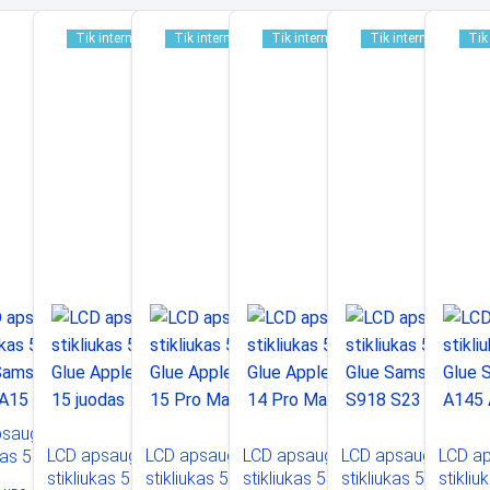
Tik internetu
Tik internetu
Tik internetu
Tik internetu
Tik
sauginis
LCD apsauginis
LCD apsauginis
LCD apsauginis
LCD apsauginis
LCD ap
kas 5D Full
stikliukas 5D Full
stikliukas 5D Full
stikliukas 5D Full
stikliukas 5D Full
stikliu
Samsung