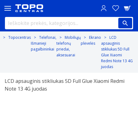
Topocentras
Telefonai,
Mobiliųjų
Ekrano
LCD
Išmanieji
telefonų
plėvelės
apsauginis
pagalbininkai
priedai,
stikliukas 5D Full
aksesuarai
Glue Xiaomi
Redmi Note 13 4G
juodas
LCD apsauginis stikliukas 5D Full Glue Xiaomi Redmi
Note 13 4G juodas