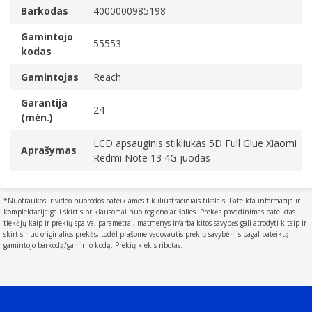
Barkodas
4000000985198
Gamintojo
55553
kodas
Gamintojas
Reach
Garantija
24
(mėn.)
LCD apsauginis stikliukas 5D Full Glue Xiaomi
Aprašymas
Redmi Note 13 4G juodas
*Nuotraukos ir video nuorodos pateikiamos tik iliustraciniais tikslais. Pateikta informacija ir
komplektacija gali skirtis priklausomai nuo regiono ar šalies. Prekės pavadinimas pateiktas
tiekėjų kaip ir prekių spalva, parametrai, matmenys ir/arba kitos savybės gali atrodyti kitaip ir
skirtis nuo originalios prekės, todėl prašome vadovautis prekių savybėmis pagal pateiktą
gamintojo barkodą/gaminio kodą. Prekių kiekis ribotas.