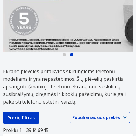
Atrinktiems
Daugeliui
mobiliųjų
DELTACO
telefonų
mobiliųjų
Ekrano plėvelės pritaikytos skirtingiems telefonų
aksesuarams
telefonų
modeliams ir yra nepastebimos. Šių plėvelių paskirtis
TOP
aksesuarų
kainos!
TOP
apsaugoti išmaniojo telefono ekraną nuo suskilimų,
kainos!
susibraižymų, drėgmės ir kitokių pažeidimų, kurie gali
pakeisti telefono estetinį vaizdą.
Prekių filtras
Prekių 1 -
39 iš
6945