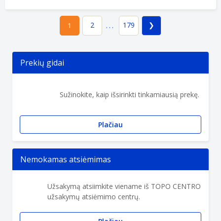
2
179
1
...
Prekių gidai
Sužinokite, kaip išsirinkti tinkamiausią prekę.
Plačiau
Nemokamas atsiėmimas
Užsakymą atsiimkite viename iš TOPO CENTRO
užsakymų atsiėmimo centrų.