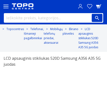
Topocentras
Telefonai,
Mobiliųjų
Ekrano
LCD
Išmanieji
telefonų
plėvelės
apsauginis
pagalbininkai
priedai,
stikliukas 520D
aksesuarai
Samsung A356
A35 5G juodas
LCD apsauginis stikliukas 520D Samsung A356 A35 5G
juodas