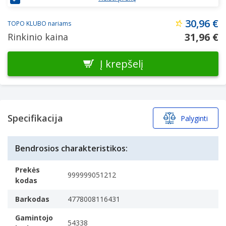
30,96 €
TOPO KLUBO nariams
31,96 €
Rinkinio kaina
Į krepšelį
Specifikacija
Palyginti
Bendrosios charakteristikos:
Prekės
999999051212
kodas
Barkodas
4778008116431
Gamintojo
54338