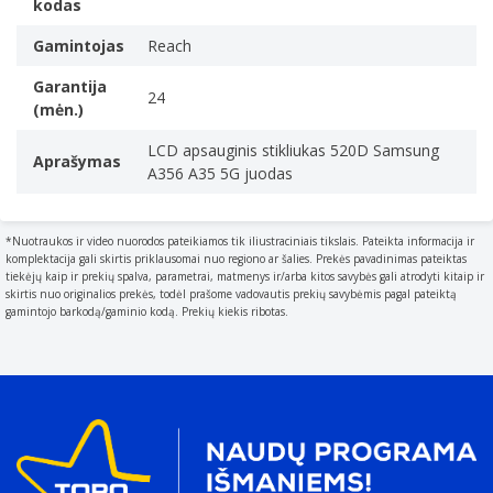
kodas
Gamintojas
Reach
Garantija
24
(mėn.)
LCD apsauginis stikliukas 520D Samsung
Aprašymas
A356 A35 5G juodas
*Nuotraukos ir video nuorodos pateikiamos tik iliustraciniais tikslais. Pateikta informacija ir
komplektacija gali skirtis priklausomai nuo regiono ar šalies. Prekės pavadinimas pateiktas
tiekėjų kaip ir prekių spalva, parametrai, matmenys ir/arba kitos savybės gali atrodyti kitaip ir
skirtis nuo originalios prekės, todėl prašome vadovautis prekių savybėmis pagal pateiktą
gamintojo barkodą/gaminio kodą. Prekių kiekis ribotas.