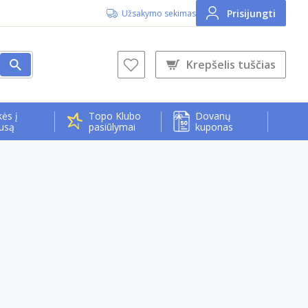
Prisijungti
Užsakymo sekimas
Krepšelis tuščias
ės į
Topo Klubo
Dovanų
usą
pasiūlymai
kuponas