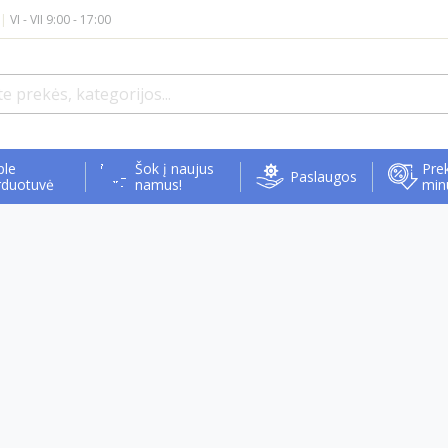
|
VI - VII 9:00 - 17:00
ple
Šok į naujus
Prek
Paslaugos
rduotuvė
namus!
min