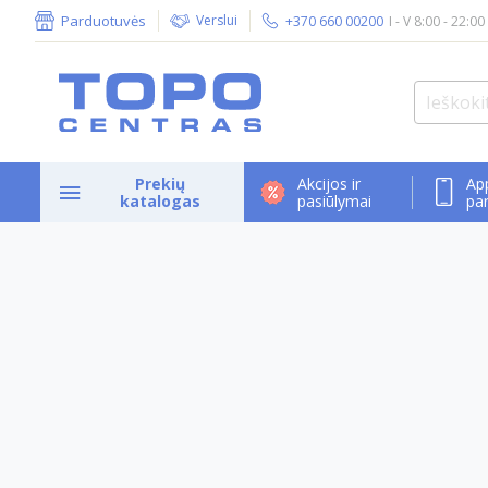
Parduotuvės
Verslui
+370 660 00200
I - V 8:00 - 22:00
Prekių
Akcijos ir
Ap
katalogas
pasiūlymai
pa