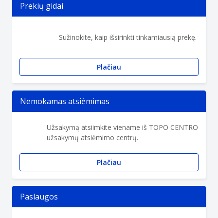
Prekių gidai
Sužinokite, kaip išsirinkti tinkamiausią prekę.
Plačiau
Nemokamas atsiėmimas
Užsakymą atsiimkite viename iš TOPO CENTRO
užsakymų atsiėmimo centrų.
Plačiau
Paslaugos