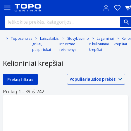
Topocentras
Laisvalaikis,
Stovyklavimo
Lagaminai
Kelion
griliai,
ir turizmo
ir kelioniniai
krepšiai
paspirtukai
reikmenys
krepšiai
Kelioniniai krepšiai
Prekių filtras
Prekių 1 -
39 iš
242