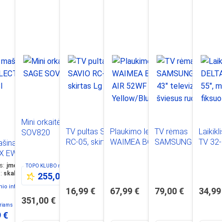
Mini orkaitė SAGE
TV pultas SAVIO
Plaukimo lenta
TV rėmas
Laikik
SOV820
RC-05, skirtas Lg
WAIMEA BOOGIE
SAMSUNG Frame
TV 32-
šina - džiovyklė
AIR 52WF 106cm
43" televizoriui,
50kg,",
X EW7W368SI
Yellow/Blue/Black
šviesus rudas / VG-
ARM-1
as
:
įmontuojama
TOPO KLUBO
nariams
SCFT43BE/XC
s
:
skalbyklė - džiovyklė
255,00 €
io informacinis lapas
16,99 €
67,99 €
79,00 €
34,99
351,00 €
riams
 €