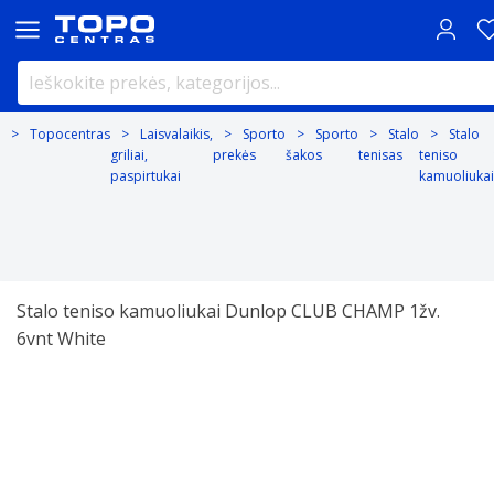
Topocentras
Laisvalaikis,
Sporto
Sporto
Stalo
Stalo
griliai,
prekės
šakos
tenisas
teniso
paspirtukai
kamuoliukai
Stalo teniso kamuoliukai Dunlop CLUB CHAMP 1žv.
6vnt White