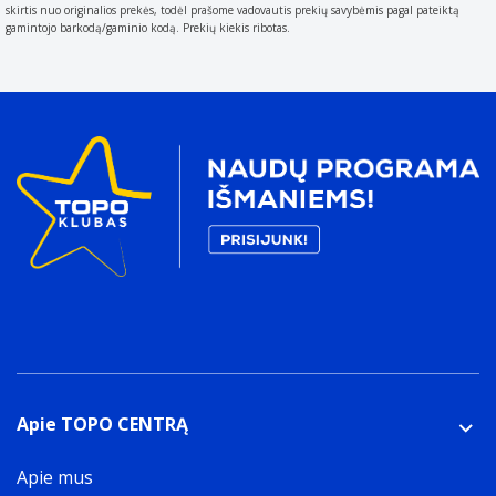
skirtis nuo originalios prekės, todėl prašome vadovautis prekių savybėmis pagal pateiktą
gamintojo barkodą/gaminio kodą. Prekių kiekis ribotas.
Apie TOPO CENTRĄ
Apie mus