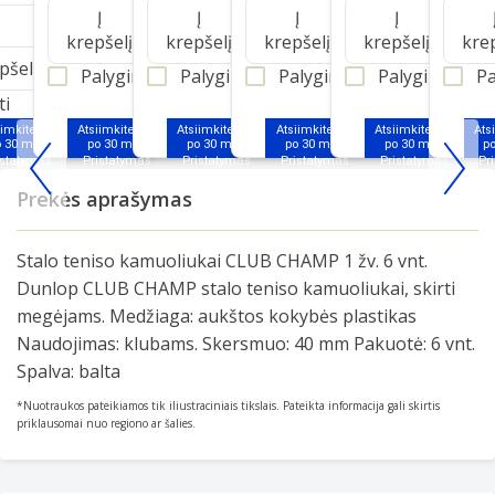
Į
Į
Į
Į
krepšelį
krepšelį
krepšelį
krepšelį
kre
epšelį
Palyginti
Palyginti
Palyginti
Palyginti
Pa
ti
iimkite jau
Atsiimkite jau
Atsiimkite jau
Atsiimkite jau
Atsiimkite jau
Ats
o 30 min.
po 30 min.
po 30 min.
po 30 min.
po 30 min.
p
Item
Prekės aprašymas
1
of
Stalo teniso kamuoliukai CLUB CHAMP 1 žv. 6 vnt.
25
Dunlop CLUB CHAMP stalo teniso kamuoliukai, skirti
megėjams. Medžiaga: aukštos kokybės plastikas
Naudojimas: klubams. Skersmuo: 40 mm Pakuotė: 6 vnt.
Spalva: balta
*Nuotraukos pateikiamos tik iliustraciniais tikslais. Pateikta informacija gali skirtis
priklausomai nuo regiono ar šalies.