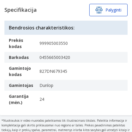
Specifikacija
Palyginti
Bendrosios charakteristikos:
Prekės
999905003550
kodas
Barkodas
0455665003420
Gamintojo
827DN679345
kodas
Gamintojas
Dunlop
Garantija
24
(mėn.)
*Nuotraukos ir video nuorodos pateikiamos tik iliustraciniais tikslais. Pateikta informacija ir
komplektacija gali skirtis priklausomai nuo regiono ar šalies. Prekės pavadinimas pateiktas
tiekėjų kaip ir prekių spalva, parametrai, matmenys ir/arba kitos savybės gali atrodyti kitaip ir