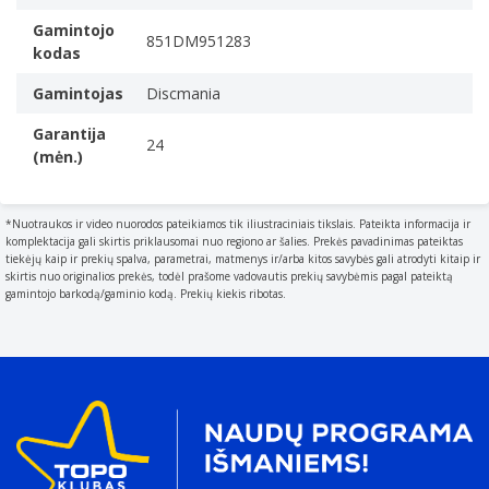
Gamintojo
851DM951283
kodas
Gamintojas
Discmania
Garantija
24
(mėn.)
*Nuotraukos ir video nuorodos pateikiamos tik iliustraciniais tikslais. Pateikta informacija ir
komplektacija gali skirtis priklausomai nuo regiono ar šalies. Prekės pavadinimas pateiktas
tiekėjų kaip ir prekių spalva, parametrai, matmenys ir/arba kitos savybės gali atrodyti kitaip ir
skirtis nuo originalios prekės, todėl prašome vadovautis prekių savybėmis pagal pateiktą
gamintojo barkodą/gaminio kodą. Prekių kiekis ribotas.