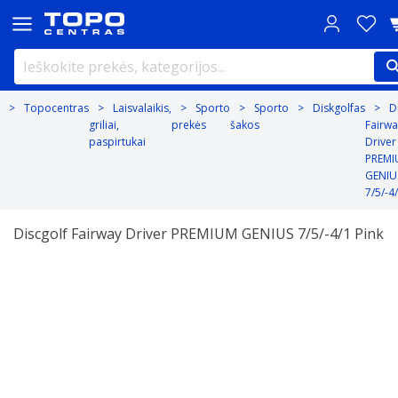
Topocentras
Laisvalaikis,
Sporto
Sporto
Diskgolfas
D
griliai,
prekės
šakos
Fairwa
paspirtukai
Driver
PREM
GENIU
7/5/-4
Discgolf Fairway Driver PREMIUM GENIUS 7/5/-4/1 Pink