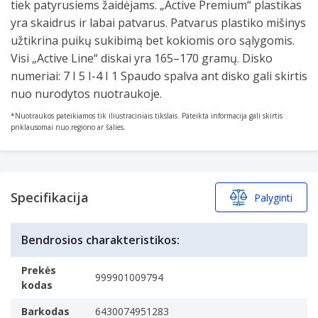
tiek patyrusiems žaidėjams. „Active Premium“ plastikas
yra skaidrus ir labai patvarus. Patvarus plastiko mišinys
užtikrina puikų sukibimą bet kokiomis oro sąlygomis.
Visi „Active Line“ diskai yra 165–170 gramų. Disko
numeriai: 7 I 5 I-4 I 1 Spaudo spalva ant disko gali skirtis
nuo nurodytos nuotraukoje.
*Nuotraukos pateikiamos tik iliustraciniais tikslais. Pateikta informacija gali skirtis
priklausomai nuo regiono ar šalies.
Specifikacija
Palyginti
Bendrosios charakteristikos:
Prekės
999901009794
kodas
Barkodas
6430074951283