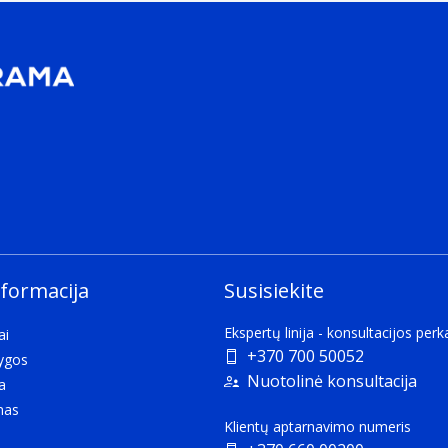
nformacija
Susisiekite
Ekspertų linija - konsultacijos per
ai
+370 700 50052
lygos
Nuotolinė konsultacija
a
mas
Klientų aptarnavimo numeris