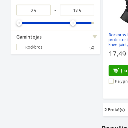
-
Rockbros 
Gamintojas
protector 
knee joint,
Rockbros
(2)
17,49
Į k
Palygint
2 Prekė(s)