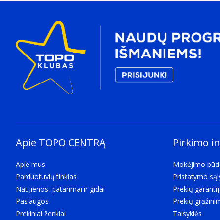
Apie TOPO CENTRĄ
Pirkimo i
Apie mus
Mokėjimo būd
Parduotuvių tinklas
Pristatymo są
Naujienos, patarimai ir gidai
Prekių garantij
Paslaugos
Prekių grąžini
Prekiniai ženklai
Taisyklės