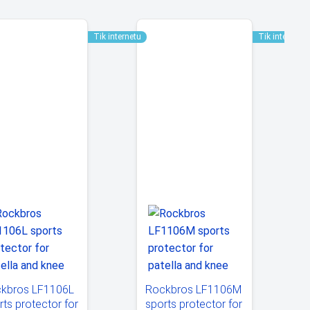
Tik internetu
Tik internetu
kbros LF1106L
Rockbros LF1106M
rts protector for
sports protector for