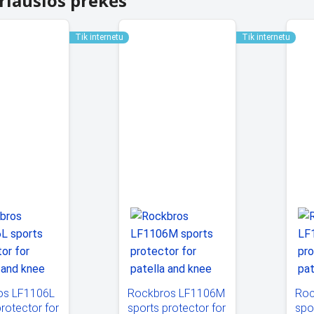
riausios prekės
Tik internetu
Tik internetu
os LF1106L
Roc
Rockbros LF1106M
protector for
spo
sports protector for