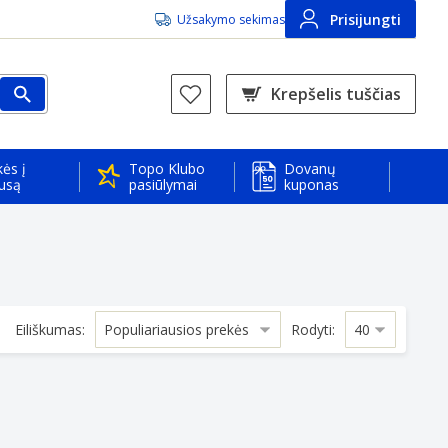
Prisijungti
Užsakymo sekimas
Krepšelis tuščias
ės į
Topo Klubo
Dovanų
usą
pasiūlymai
kuponas
Eiliškumas:
Rodyti:
lack
atella and knee joint size M - black