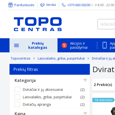
Parduotuvės
Verslui
+370 660 00200
I - V 8:00 - 22:00
Prekių
Akcijos ir
Ap
katalogas
pasiūlymai
pa
Topocentras
Laisvalaikis, griliai, paspirtukai
Dviračiai ir jų
Dvirat
Prekių filtras
Kategorija
2 Prekė(s)
Dviračiai ir jų aksesuarai
(2)
Rockbros LF1
Laisvalaikis, griliai, paspirtukai
(2)
Tik internetu
Dviračių apranga
(2)
Kaina