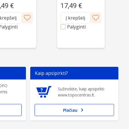
ella and knee
patella and knee
,49 €
17,49 €
t, size L - black
joint size M - black
 krepšelį
Į krepšelį
Palyginti
Palyginti
Kaip apsipirkti?
TOPO
Sužinokite, kaip apsipirkti
omis
www.topocentras.lt.
Plačiau