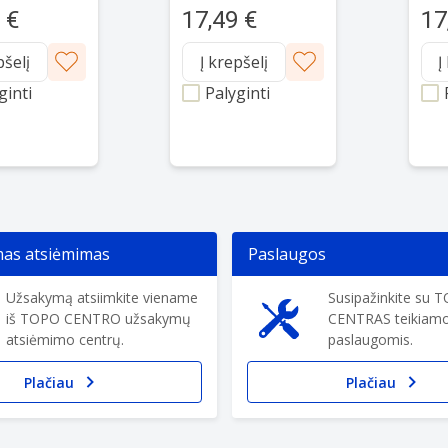
 and knee
pat
patella and knee
 €
17,49 €
17
ze L - black
join
joint size M - black
pšelį
Į krepšelį
Į
ginti
Palyginti
s atsiėmimas
Paslaugos
Užsakymą atsiimkite viename
Susipažinkite su 
iš TOPO CENTRO užsakymų
CENTRAS teikiam
atsiėmimo centrų.
paslaugomis.
Plačiau
Plačiau