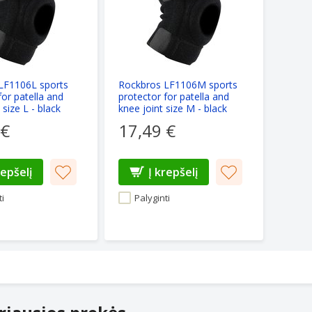
LF1106L sports
Rockbros LF1106M sports
for patella and
protector for patella and
 size L - black
knee joint size M - black
 €
17,49 €
repšelį
Į krepšelį
i
Palyginti