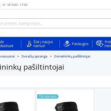
|
VI - VII 9:00 - 17:00
ple
Šok į naujus
Prek
Paslaugos
rduotuvė
namus!
min
 aksesuarai
Dviračių apranga
Dviratininkų pašiltintojai
ininkų pašiltintojai
106L sports protector for patella and knee joint, size L - b
Rockbros LF1106M sports protector for p
Tik internetu