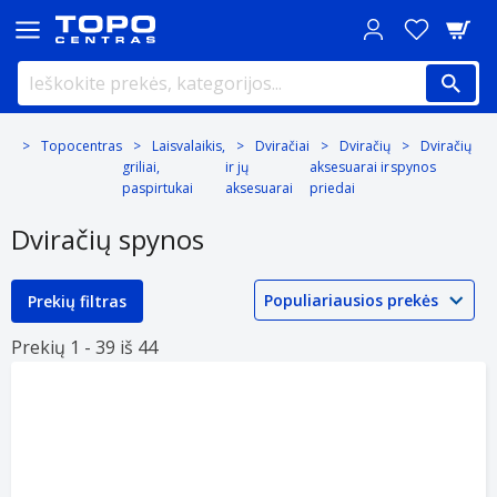
Topocentras
Laisvalaikis,
Dviračiai
Dviračių
Dviračių
griliai,
ir jų
aksesuarai ir
spynos
paspirtukai
aksesuarai
priedai
Dviračių spynos
Prekių filtras
Prekių 1 -
39 iš
44