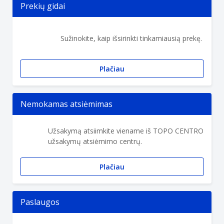
Prekių gidai
Sužinokite, kaip išsirinkti tinkamiausią prekę.
Plačiau
Nemokamas atsiėmimas
Užsakymą atsiimkite viename iš TOPO CENTRO
užsakymų atsiėmimo centrų.
Plačiau
Paslaugos