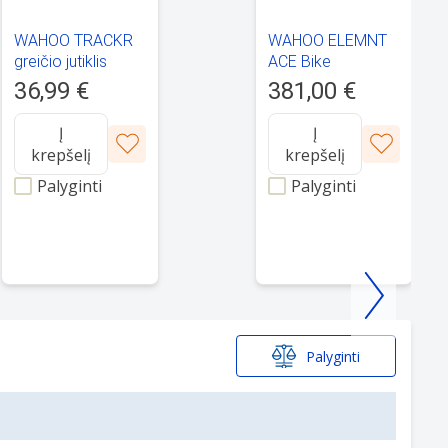
WAHOO TRACKR
WAHOO ELEMNT
greičio jutiklis
ACE Bike
Computer
36,99 €
381,00 €
Į
Į
krepšelį
krepšelį
Palyginti
Palyginti
Palyginti