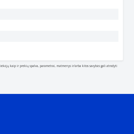
tiekėjų kaip ir prekių spalva, parametrai, matmenys ir/arba kitos savybės gali atrodyti