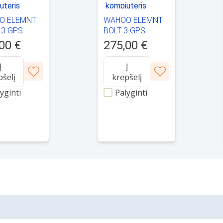
O ELEMNT
WAHOO ELEMNT
3 GPS
BOLT 3 GPS
ių
dviračių
00 €
275,00 €
teris
kompiuteris
Į
Į
pšelį
krepšelį
yginti
Palyginti