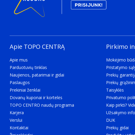
Apie TOPO CENTRĄ
Pirkimo i
Apie mus
Mokėjimo būd
Parduotuvių tinklas
Pristatymo są
Naujienos, patarimai ir gidai
Prekių garantij
Paslaugos
Prekių grąžini
Prekiniai ženklai
Taisyklės
Dovanų kuponai ir kortelės
Privatumo poli
TOPO CENTRO naudų programa
Kaip pirkti? Vid
Karjera
Užsakymo info
Verslui
DUK
Kontaktai
Prekių gidai