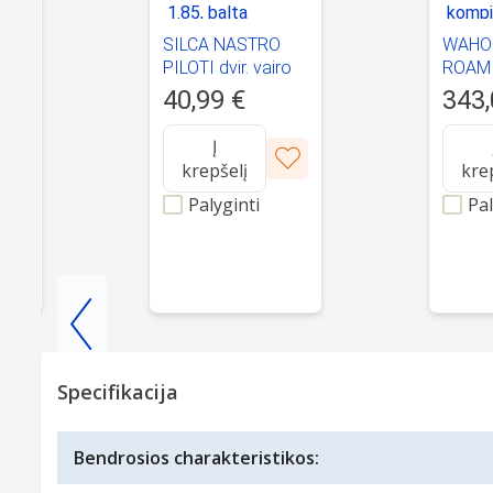
O
SILCA NASTRO
WAHO
PILOTI dvir. vairo
ROAM 
75,
juosta, 1.85, balta
dvirač
40,99 €
343,
kompiu
Į
krepšelį
kre
Palyginti
Pal
Item
1
Specifikacija
of
25
Bendrosios charakteristikos: