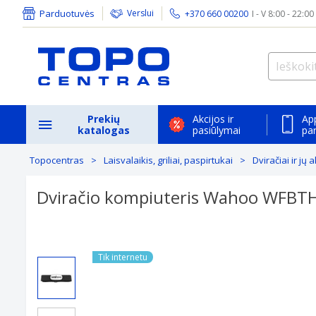
Parduotuvės
Verslui
+370 660 00200
I - V 8:00 - 22:00
Prekių
Akcijos ir
Ap
katalogas
pasiūlymai
pa
Topocentras
Laisvalaikis, griliai, paspirtukai
Dviračiai ir jų
Dviračio kompiuteris Wahoo WFB
Tik internetu