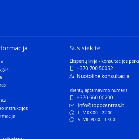
nformacija
Susisiekite
Ekspertų linija - konsultacijos per
ai
+370 700 50052
lygos
Nuotolinė konsultacija
a
mas
Klientų aptarnavimo numeris
+370 660 00200
tika
info@topocentras.lt
eo instrukcijos
I - V 08:00 - 22:00
rmacija
VI-VII 09:00 - 17:00