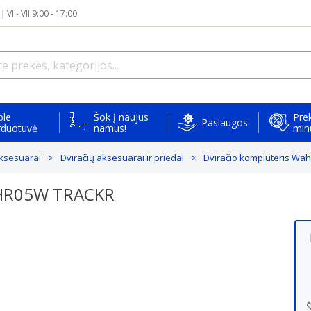
|
VI - VII 9:00 - 17:00
ple
Šok į naujus
Prek
Paslaugos
rduotuvė
namus!
min
 aksesuarai
Dviračių aksesuarai ir priedai
Dviračio kompiuteris W
THR05W TRACKR
Š