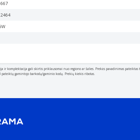
3667
62464
5W
ija ir komplektacija gali skirtis priklausomai nuo regiono ar šalies. Prekės pavadinimas pateiktas 
al pateiktą gamintojo barkodą/gaminio kodą. Prekių kiekis ribotas.