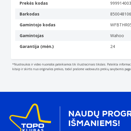
Prekės kodas
99991400
Barkodas
85004810
Gamintojo kodas
WFBTHR0
Gamintojas
Wahoo
Garantija (mėn.)
24
*Nuotraukos ir video nuorodos pateikiamos tik iliustraciniais tikslais. Pateikta informac
kitaip ir skirtis nuo originalios prekės, todėl prašome vadovautis prekių savybėmis pag