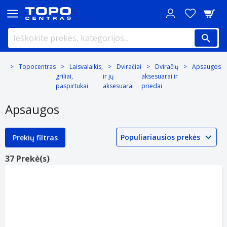
Topocentras
Laisvalaikis,
Dviračiai
Dviračių
Apsaugos
griliai,
ir jų
aksesuarai ir
paspirtukai
aksesuarai
priedai
Apsaugos
Prekių filtras
37 Prekė(s)