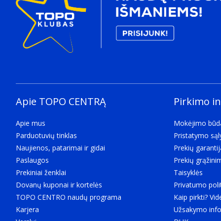
Apie TOPO CENTRĄ
Pirkimo i
Apie mus
Mokėjimo būd
Parduotuvių tinklas
Pristatymo są
Naujienos, patarimai ir gidai
Prekių garantij
Paslaugos
Prekių grąžini
Prekiniai ženklai
Taisyklės
Dovanų kuponai ir kortelės
Privatumo poli
TOPO CENTRO naudų programa
Kaip pirkti? Vid
Karjera
Užsakymo info