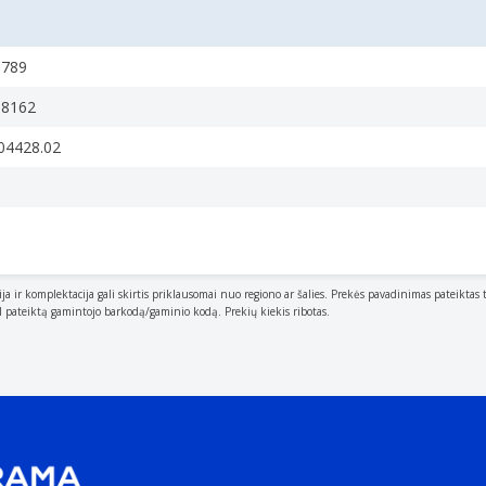
9789
08162
04428.02
ija ir komplektacija gali skirtis priklausomai nuo regiono ar šalies. Prekės pavadinimas pateiktas 
al pateiktą gamintojo barkodą/gaminio kodą. Prekių kiekis ribotas.