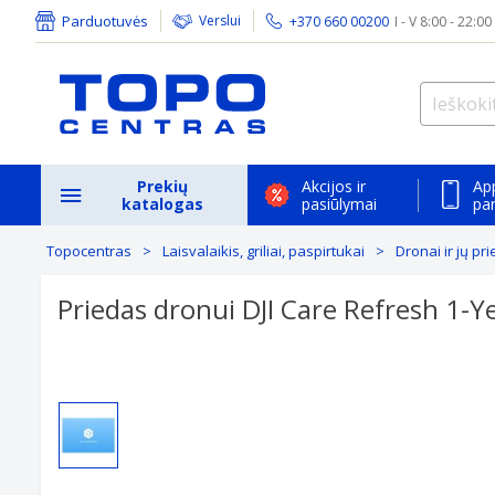
Parduotuvės
Verslui
+370 660 00200
I - V 8:00 - 22:00
Prekių
Akcijos ir
Ap
katalogas
pasiūlymai
pa
Topocentras
Laisvalaikis, griliai, paspirtukai
Dronai ir jų pri
Priedas dronui DJI Care Refresh 1-Ye