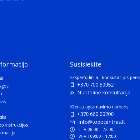
nformacija
Susisiekite
Ekspertų linija - konsultacijos per
ai
+370 700 50052
lygos
Nuotolinė konsultacija
a
mas
Klientų aptarnavimo numeris
+370 660 00200
tika
info@topocentras.lt
eo instrukcijos
I - V 08:00 - 22:00
rmacija
VI-VII 09:00 - 17:00