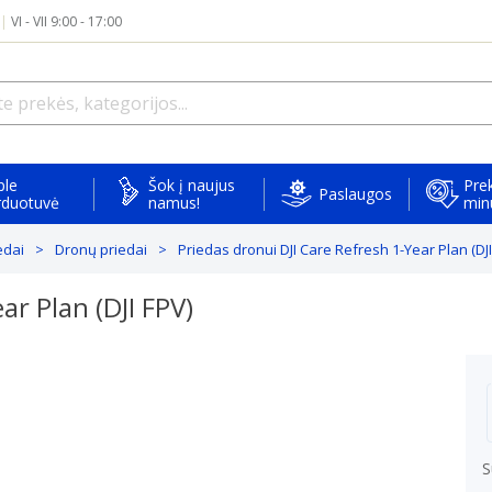
|
VI - VII 9:00 - 17:00
ple
Šok į naujus
Prek
Paslaugos
rduotuvė
namus!
min
edai
Dronų priedai
Priedas dronui DJI Care Refresh 1-Year Plan (DJI
ar Plan (DJI FPV)
S