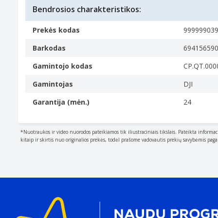
Bendrosios charakteristikos:
Prekės kodas
99999903
Barkodas
69415659
Gamintojo kodas
CP.QT.000
Gamintojas
DJI
Garantija (mėn.)
24
*Nuotraukos ir video nuorodos pateikiamos tik iliustraciniais tikslais. Pateikta informac
kitaip ir skirtis nuo originalios prekės, todėl prašome vadovautis prekių savybėmis pag