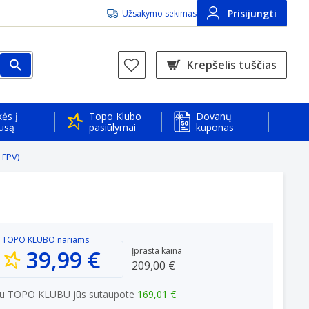
Prisijungti
Užsakymo sekimas
Krepšelis tuščias
ės į
Topo Klubo
Dovanų
usą
pasiūlymai
kuponas
 FPV)
TOPO KLUBO
nariams
39,99 €
Įprasta kaina
209,00 €
u TOPO KLUBU jūs sutaupote
169,01 €