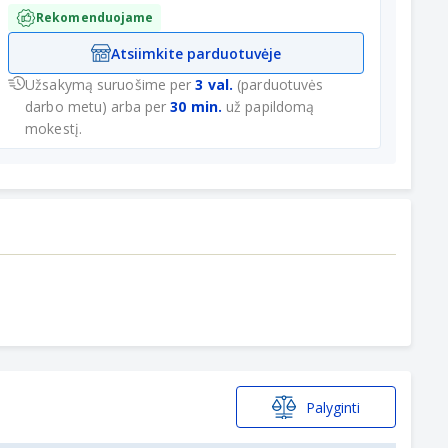
Rekomenduojame
Atsiimkite parduotuvėje
Užsakymą suruošime per
3 val.
(parduotuvės
darbo metu) arba per
30 min.
už papildomą
mokestį.
Palyginti