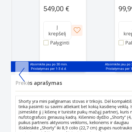
99,9
549,00 €
Į
krepšelį
kre
Palyginti
Pal
Atsiimkite jau po 30 min.
Atsiimkite jau po
Item
Prekės aprašymas
1
of
25
Shorty yra mini pailginamas stovas ir trikojis. Dėl kompaktišk
tinka pasiimti su savimi atliekant bet kokią kasdienę veiklą. 
įsimeskite jį į kišenę ir turėsite puikų mažąjį partnerį, kuris
nufotografuos geriausią kadrą. Kišeninio dydžio „Shorty“ (4,
puikus partneris aktyvioms veikloms, kelionėms ir daugiau
Išskleiskite „Shorty“ iki 8,9 colio (22,7 cm) grupės nuotrau