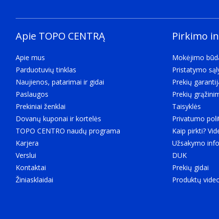
Pakuotės aukštis
The distance from the top to the bottom of the pack
170 mm
Apie TOPO CENTRĄ
Pirkimo i
Paketo svoris
Weight of the packaged product.
Apie mus
Mokėjimo būd
120 g
Parduotuvių tinklas
Pristatymo są
Logistikos duomenys
Naujienos, patarimai ir gidai
Prekių garantij
Muitų tarifo kodas (TARIC)
Paslaugos
Prekių grąžini
3926909790
Prekiniai ženklai
Taisyklės
Prekės kodas
Dovanų kuponai ir kortelės
Privatumo poli
A commodity code is a sequence of numbers, typically 
TOPO CENTRO naudų programa
Kaip pirkti? Vid
3926909790c
Karjera
Užsakymo info
Gaminių skaičius pagrindinėje (išorinėje) dėžėje
Verslui
DUK
6 vnt
Kontaktai
Prekių gidai
Žiniasklaidai
Produktų vide