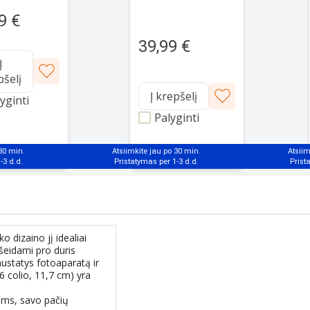
AACFT-001
9 €
39,99 €
Į
pšelį
Į krepšelį
yginti
Palyginti
 30 min.
Atsiimkite jau po 30 min.
Atsiim
o dizaino jį idealiai
Išeidami pro duris
 nustatys fotoaparatą ir
6 colio, 11,7 cm) yra
koms, savo pačių