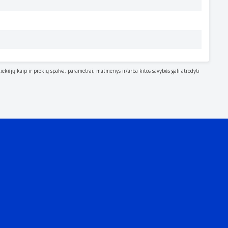
tiekėjų kaip ir prekių spalva, parametrai, matmenys ir/arba kitos savybės gali atrodyti
cessories and supplies. Please note that sometimes