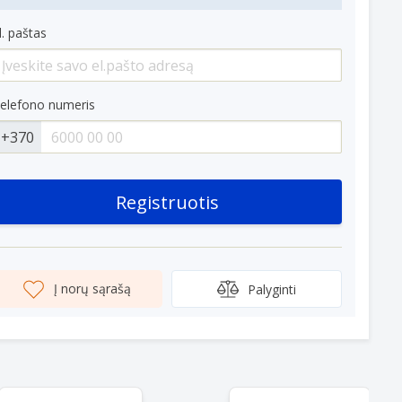
l. paštas
elefono numeris
+370
Registruotis
Į norų sąrašą
Palyginti