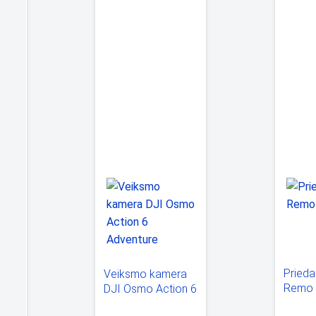
ra
Pried
Veiksmo kamera
Remo
DJI Osmo Action 6
iams
Adventure Combo