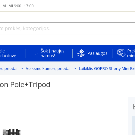
|
VI - VII 9:00 - 17:00
ple
Šok į naujus
Prek
Paslaugos
rduotuvė
namus!
min
eo priedai
Veiksmo kamerų priedai
Laikiklis GOPRO Shorty Mini E
ion Pole+Tripod