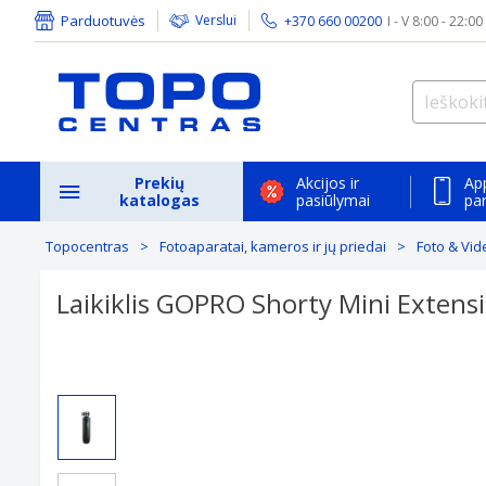
Parduotuvės
Verslui
+370 660 00200
I - V 8:00 - 22:00
Prekių
Akcijos ir
Ap
katalogas
pasiūlymai
pa
Topocentras
Fotoaparatai, kameros ir jų priedai
Foto & Vid
Laikiklis GOPRO Shorty Mini Extens
Previous