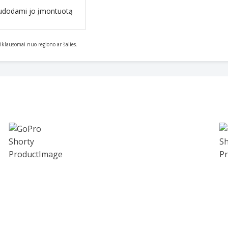
 naudodami jo įmontuotą
priklausomai nuo regiono ar šalies.