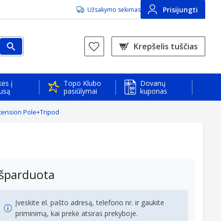
Prisijungti
Užsakymo sekimas
Krepšelis tuščias
ės į
Topo Klubo
Dovanų
usą
pasiūlymai
kuponas
xtension Pole+Tripod
Išparduota
Įveskite el. pašto adresą, telefono nr. ir gaukite
priminimą, kai prekė atsiras prekyboje.