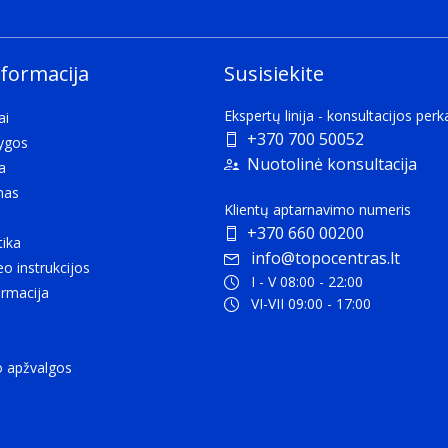
aging.
nformacija
Susisiekite
Ekspertų linija - konsultacijos per
ai
+370 700 50052
lygos
Nuotolinė konsultacija
a
mas
Klientų aptarnavimo numeris
+370 660 00200
tika
info@topocentras.lt
six, eight, or ten digits long, used in international trade t
eo instrukcijos
I - V 08:00 - 22:00
rmacija
VI-VII 09:00 - 17:00
o apžvalgos