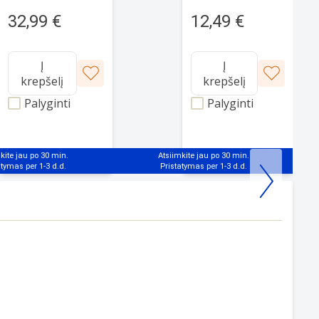
003
12,49 €
32,99 €
Į
Į
krepšelį
krepšelį
Palyginti
Palyginti
kite jau po 30 min.
Atsiimkite jau po 30 min.