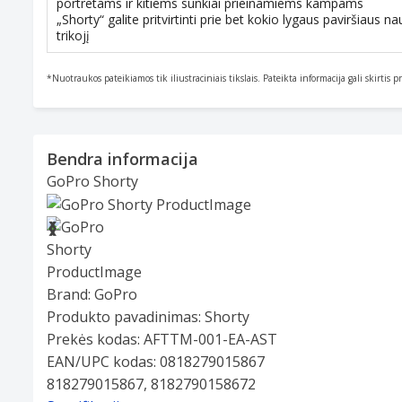
portretams ir kitiems sunkiai prieinamiems kampams
„Shorty“ galite pritvirtinti prie bet kokio lygaus paviršiaus
trikojį
*Nuotraukos pateikiamos tik iliustraciniais tikslais. Pateikta informacija gali skirtis 
Bendra informacija
GoPro Shorty
Slide 1 of 4
❮
❯
Brand:
GoPro
Produkto pavadinimas:
Shorty
Prekės kodas:
AFTTM-001-EA-AST
EAN/UPC kodas:
0818279015867
818279015867, 8182790158672