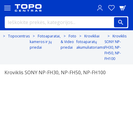
Topocentras
Fotoaparatai,
Foto
Krovikliai
Kroviklis
kameros ir jų
& Video
fotoaparatų
SONY NP-
priedai
priedai
akumuliatoriams
FH30, NP-
FH50, NP-
FH100
Kroviklis SONY NP-FH30, NP-FH50, NP-FH100