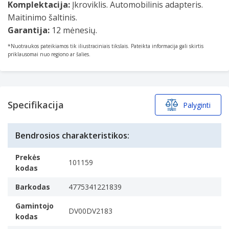
Komplektacija:
Įkroviklis. Automobilinis adapteris.
Maitinimo šaltinis.
Garantija:
12 mėnesių.
*Nuotraukos pateikiamos tik iliustraciniais tikslais. Pateikta informacija gali skirtis
priklausomai nuo regiono ar šalies.
Specifikacija
Palyginti
Bendrosios charakteristikos:
Prekės
101159
kodas
Barkodas
4775341221839
Gamintojo
DV00DV2183
kodas