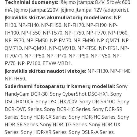
Techniniai duomenys:
Išėjimo įtampa: 8.4V. Srovė: 600
mA. Įėjimo įtampa: 220V. Įėjimo įtampa: 12V (adapteris).
Įkroviklis skirtas akumuliatorių modeliams:
NP-
FH30. NP-FH40. NP-FH50. NP-FH70. NP-FH90. NP-
FH100. NP-F550. NP-F570. NP-F750. NP-F770. NP-F960.
NP-F970. NP-FM50. NP-FM70. NP-FM90. NP-QM71. NP-
QM71D. NP-QM91. NP-QM91D. NP-FF50. NP-FF51. NP-
FF70/71. NP-FP50. NP-FP70. NP-FP90. NP-FV50. NP-
FV70. NP-FV100. ETVW-VBD1.
Įkroviklis skirtas naudoti vietoje:
NP-FH30. NP-FH40.
NP-FH50.
Suderinami fotoaparatų ir kamerų modeliai:
Sony
HandyCam DCR-30. Sony CyberShot DSC-HX1. Sony
DSC-HX100V. Sony DSC-HX200V. Sony DR-SR10D. Sony
DCR-DVD Series. Sony DCR-HC Series. Sony DCR-SR
Series. Sony HDR-CX Series. Sony HDR-HC Series. Sony
HDR-SR Series. Sony HDR-TG Series. Sony HDR-UX
Series. Sony HDR-XR Series. Sony DSLR-A Series.