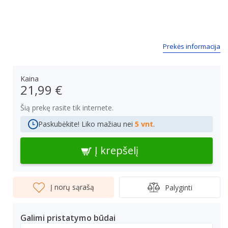
Prekės informacija
Kaina
21,99 €
Šią prekę rasite tik internete.
Paskubėkite! Liko mažiau nei
5 vnt
.
Į krepšelį
Į norų sąrašą
Palyginti
Galimi pristatymo būdai