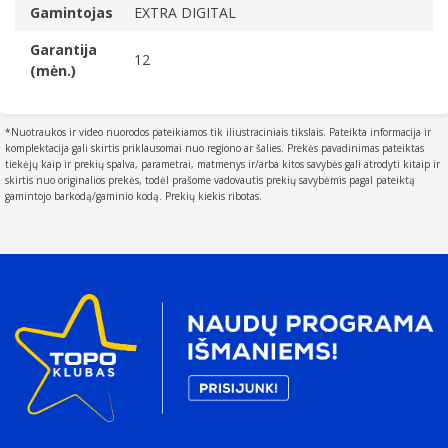
Gamintojas
EXTRA DIGITAL
Garantija
12
(mėn.)
*Nuotraukos ir video nuorodos pateikiamos tik iliustraciniais tikslais. Pateikta informacija ir
komplektacija gali skirtis priklausomai nuo regiono ar šalies. Prekės pavadinimas pateiktas
tiekėjų kaip ir prekių spalva, parametrai, matmenys ir/arba kitos savybės gali atrodyti kitaip ir
skirtis nuo originalios prekės, todėl prašome vadovautis prekių savybėmis pagal pateiktą
gamintojo barkodą/gaminio kodą. Prekių kiekis ribotas.