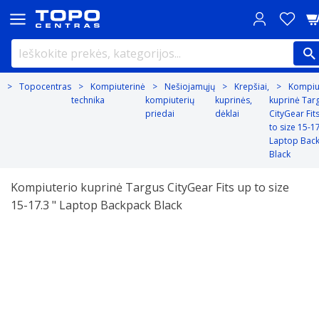
Topocentras
Kompiuterinė
Nešiojamųjų
Krepšiai,
Kompiu
technika
kompiuterių
kuprinės,
kuprinė Tar
priedai
dėklai
CityGear Fit
to size 15-17
Laptop Bac
Black
Kompiuterio kuprinė Targus CityGear Fits up to size
15-17.3 " Laptop Backpack Black
Previous