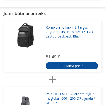
Jums būtinai prireiks
Kompiuterio kuprinė Targus
CityGear Fits up to size 15-17.3 "
Laptop Backpack Black
81,49 €
Perkama prekė
Pelė DELTACO Bluetooth, tyli, 5
mygtukai, 600-1200 DPI, juoda /
MS-906