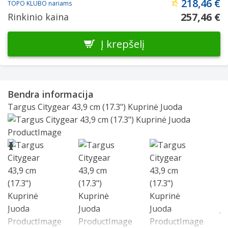
218,46 €
TOPO KLUBO nariams
257,46 €
Rinkinio kaina
Į krepšelį
Bendra informacija
Targus Citygear 43,9 cm (17.3") Kuprinė Juoda
Slide 1 of 12
❮
❯