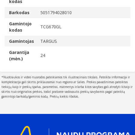
kodas
Medžiaga
The material from which a thing is or can be made e.g.
Barkodas
5051794028010
wood
Gamintojo
Polikarbonatas, Poliuretanas
TCG670GL
kodas
Produkto pagrindinė spalva
Juoda
Gamintojas
TARGUS
Nešiojamojo kompiuterio skyrius
Garantija
Modelio suderinamumas
24
(mėn.)
What other brands this brand can be used with.
Bet prekės
Priekinė išėma
*Nuotraukos ir video nuorodos pateikiamos tik iliustraciniais tikslais. Pateikta informacija ir
komplektacija gali skirtis priklausomai nuo regiono ar šalies. Prekės pavadinimas pateiktas
Nešiojimo rankena (-os)
tiekėjų kaip ir prekių spalva, parametrai, matmenys ir/arba kitos savybės gali atrodyti kitaip ir
Nuimami pečių diržai
skirtis nuo originalios prekės, todėl prašome vadovautis prekių savybėmis pagal pateiktą
gamintojo barkodą/gaminio kodą. Prekių kiekis ribotas.
Kilmės šalis
Country where the device is made. Aka Country of
manufacture (COM).
Kinija
Kiekis