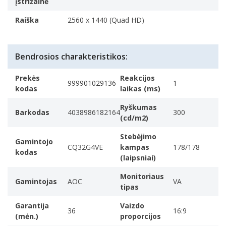
įstrižainė
Raiška
2560 x 1440 (Quad HD)
Bendrosios charakteristikos:
Prekės
Reakcijos
999901029136
1
kodas
laikas (ms)
Ryškumas
Barkodas
4038986182164
300
(cd/m2)
Stebėjimo
Gamintojo
CQ32G4VE
kampas
178/178
kodas
(laipsniai)
Monitoriaus
Gamintojas
AOC
VA
tipas
Garantija
Vaizdo
36
16:9
(mėn.)
proporcijos