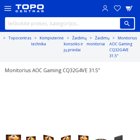
Topocentras
Kompiuterinė
Žaidimų
Žaidimų
Monitorius
technika
konsolės ir
monitoriai
AOC Gaming
jų priedai
CQ32G4VE
31.5"
Monitorius AOC Gaming CQ32G4VE 31.5"
Previous