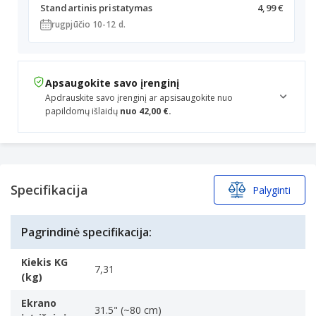
Standartinis pristatymas
4,99 €
rugpjūčio 10-12 d.
Apsaugokite savo įrenginį
Apdrauskite savo įrenginį ar apsisaugokite nuo
papildomų išlaidų
nuo 42,00 €.
Specifikacija
Palyginti
Pagrindinė specifikacija:
Kiekis KG
7,31
(kg)
Ekrano
31.5" (~80 cm)