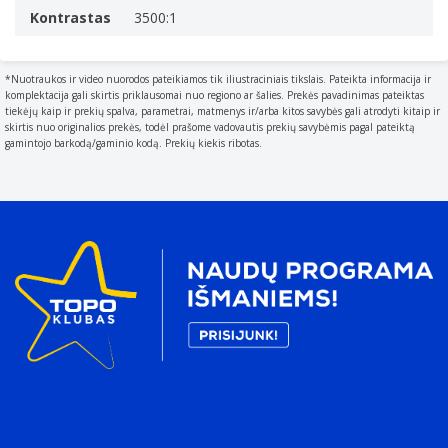
Kontrastas
3500:1
*Nuotraukos ir video nuorodos pateikiamos tik iliustraciniais tikslais. Pateikta informacija ir
komplektacija gali skirtis priklausomai nuo regiono ar šalies. Prekės pavadinimas pateiktas
tiekėjų kaip ir prekių spalva, parametrai, matmenys ir/arba kitos savybės gali atrodyti kitaip ir
skirtis nuo originalios prekės, todėl prašome vadovautis prekių savybėmis pagal pateiktą
gamintojo barkodą/gaminio kodą. Prekių kiekis ribotas.