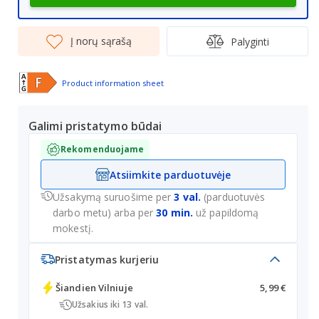
Į norų sąrašą
Palyginti
Product information sheet
Galimi pristatymo būdai
Rekomenduojame
Atsiimkite parduotuvėje
Užsakymą suruošime per
3 val.
(parduotuvės
darbo metu) arba per
30 min.
už papildomą
mokestį.
Pristatymas kurjeriu
Šiandien
Vilniuje
5,99 €
Užsakius iki 13 val.