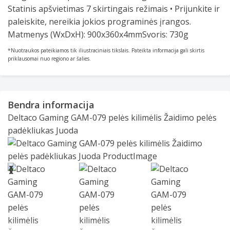
Statinis apšvietimas 7 skirtingais režimais • Prijunkite ir
paleiskite, nereikia jokios programinės įrangos.
Matmenys (WxDxH): 900x360x4mmSvoris: 730g
*Nuotraukos pateikiamos tik iliustraciniais tikslais. Pateikta informacija gali skirtis
priklausomai nuo regiono ar šalies.
Bendra informacija
Deltaco Gaming GAM-079 pelės kilimėlis Žaidimo pelės
padėkliukas Juoda
Slide 1 of 6
❮
❯