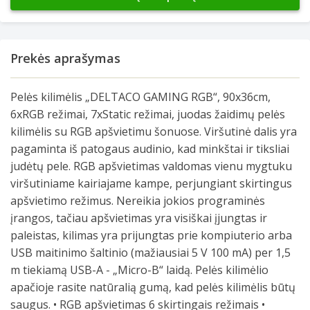
Prekės aprašymas
Pelės kilimėlis „DELTACO GAMING RGB“, 90x36cm,
6xRGB režimai, 7xStatic režimai, juodas žaidimų pelės
kilimėlis su RGB apšvietimu šonuose. Viršutinė dalis yra
pagaminta iš patogaus audinio, kad minkštai ir tiksliai
judėtų pele. RGB apšvietimas valdomas vienu mygtuku
viršutiniame kairiajame kampe, perjungiant skirtingus
apšvietimo režimus. Nereikia jokios programinės
įrangos, tačiau apšvietimas yra visiškai įjungtas ir
paleistas, kilimas yra prijungtas prie kompiuterio arba
USB maitinimo šaltinio (mažiausiai 5 V 100 mA) per 1,5
m tiekiamą USB-A - „Micro-B“ laidą. Pelės kilimėlio
apačioje rasite natūralią gumą, kad pelės kilimėlis būtų
saugus. • RGB apšvietimas 6 skirtingais režimais •