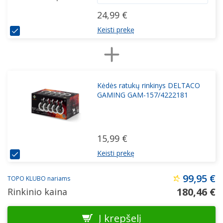
24,99 €
Keisti prekę
Kėdės ratukų rinkinys DELTACO
GAMING GAM-157/4222181
15,99 €
Keisti prekę
99,95 €
TOPO KLUBO nariams
180,46 €
Rinkinio kaina
Į krepšelį