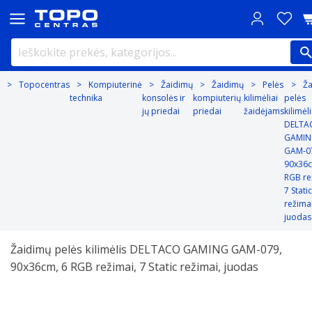
Topocentras
Kompiuterinė
Žaidimų
Žaidimų
Pelės
Ž
technika
konsolės ir
kompiuterių
kilimėliai
pelės
jų priedai
priedai
žaidėjams
kilimėli
DELTA
GAMIN
GAM-0
90x36c
RGB re
7 Static
režimai
juodas
Žaidimų pelės kilimėlis DELTACO GAMING GAM-079,
90x36cm, 6 RGB režimai, 7 Static režimai, juodas