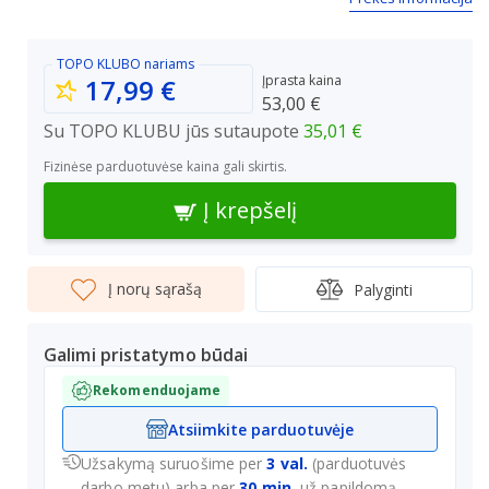
TOPO KLUBO
nariams
Įprasta kaina
17,99 €
53,00 €
Su TOPO KLUBU jūs sutaupote
35,01 €
Fizinėse parduotuvėse kaina gali skirtis.
Į krepšelį
Į norų sąrašą
Palyginti
Galimi pristatymo būdai
Rekomenduojame
Atsiimkite parduotuvėje
Užsakymą suruošime per
3 val.
(parduotuvės
darbo metu) arba per
30 min.
už papildomą