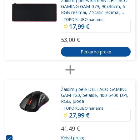
Žaidimų pelės kilimėlis DELTACO
GAMING GAM-079, 90x36cm, 6
RGB režimai, 7 Static režimai,
juodas
TOPO KLUBO nariams
17,99 €
53,00 €
Perkama prekė
Žaidimų pelė DELTACO GAMING
GAM-120, belaidė, 400-6400 DPI,
RGB, juoda
TOPO KLUBO nariams
27,99 €
41,49 €
Keisti prekę