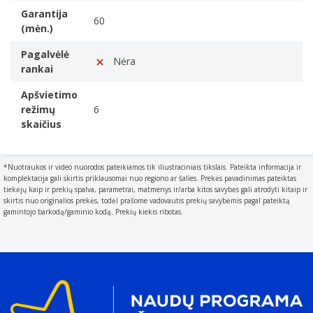
Atrama riešui
Garantija
A padded cushion placed in front of a computer
60
(mėn.)
keyboard to rest your wrists on when typing.
Neslidus pagrindas
Pagalvėlė
Nėra
rankai
LED galinis apšvietimas
A backlight is a form of illumination used in liquid
Apšvietimo
crystal displays (LCDs). One type of backlight is made by
režimų
6
LEDs
skaičius
Apšvietimo spalva
Multi spalvos
*Nuotraukos ir video nuorodos pateikiamos tik iliustraciniais tikslais. Pateikta informacija ir
Apšvietimo režimų skaičius
komplektacija gali skirtis priklausomai nuo regiono ar šalies. Prekės pavadinimas pateiktas
tiekėjų kaip ir prekių spalva, parametrai, matmenys ir/arba kitos savybės gali atrodyti kitaip ir
13
skirtis nuo originalios prekės, todėl prašome vadovautis prekių savybėmis pagal pateiktą
USB prievadas
gamintojo barkodą/gaminio kodą. Prekių kiekis ribotas.
The device features a socket into which a USB cable can
be plugged.
USB maitinimas
The device can be powered via a USB connection.
Produkto spalva