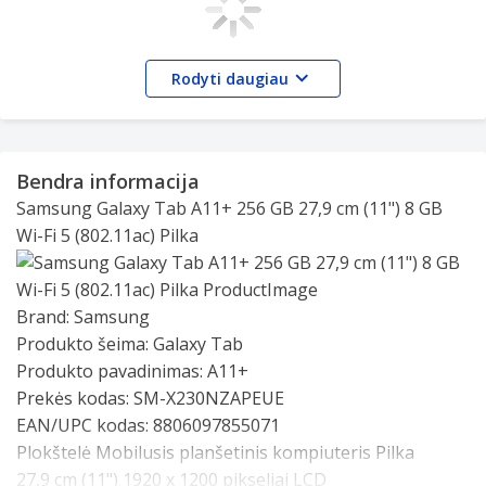
Rodyti daugiau
*Vaizdas imituojamas. Spalvų ir modelių prieinamumas
gali skirtis priklausomai nuo šalies, regiono ar
Bendra informacija
operatoriaus.
Samsung Galaxy Tab A11+ 256 GB 27,9 cm (11") 8 GB
Modernus, elegantiškas ir subtilus
Wi-Fi 5 (802.11ac) Pilka
Įkvėptas legendinės „Galaxy S“ serijos, naujasis „Galaxy
Tab A11+“ atrodo elegantiškai ir subtiliai. Jo aptaki
forma ir švarus dizainas kuria išskirtinį, aukštos
Slide 1 of 0
Brand:
Samsung
kokybės įspūdį, išlaikantį tikrąją „Galaxy“ tapatybę.
Produkto šeima:
Galaxy Tab
Klasikinės pilkos ir sidabrinės spalvų „Galaxy Tab A11+“
Produkto pavadinimas:
A11+
puikiai dera prie jūsų kasdienio stiliaus.
Prekės kodas:
SM-X230NZAPEUE
EAN/UPC kodas:
8806097855071
Plokštelė Mobilusis planšetinis kompiuteris Pilka
27,9 cm (11") 1920 x 1200 pikseliai LCD